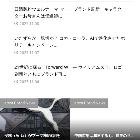
日清製粉ウェルナ「マ･マー」ブランド刷新 キャラク
ターお母さんは伝道師に
2025.11.08
いたずらか、親切か？ コカ・コーラ、AIで進化させたホ
リデーキャンペーン...
2025.11.07
21世紀に蘇る「Forward W」― ウィリアムズF1、ロゴ
刷新とともにブランド再...
2025.11.06
Latest Brand News
Latest Brand News
安踏（Anta）がプーマ株約3割を
中国市場は減速するも、世界のラ...