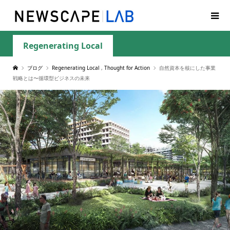
Regenerating Local
ブログ
Regenerating Local
,
Thought for Action
自然資本を核にした事業
戦略とは〜循環型ビジネスの未来