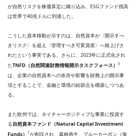
が自然リスクを株価算定に織り込み、ESGファンド残高
は世界で40兆ドルに到達した。
こうした資本移動が示すのは、自然資本が〈開示すべ
きリスク〉を超え〈管理すべき可変資産〉へ格上げさ
れたという事実である。さらに、2023年に正式化され
6
た
TNFD（自然関連財務情報開示タスクフォース）
は、企業の自然資本への依存や影響を財務上の開示事
項とすることで、金融と環境の結節点を構築しつつあ
る。
また欧州では、ネイチャーポジティブな事業に投資す
る
自然資本ファンド（Natural Capital Investment
7
Funds）
が創設され、森林再生、ブルーカーボン（海