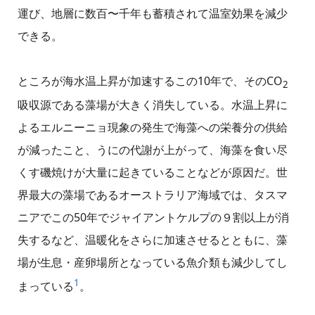
運び、地層に数百〜千年も蓄積されて温室効果を減少
できる。
ところが海水温上昇が加速するこの10年で、そのCO
2
吸収源である藻場が大きく消失している。水温上昇に
よるエルニーニョ現象の発生で海藻への栄養分の供給
が減ったこと、うにの代謝が上がって、海藻を食い尽
くす磯焼けが大量に起きていることなどが原因だ。世
界最大の藻場であるオーストラリア海域では、タスマ
ニアでこの50年でジャイアントケルプの９割以上が消
失するなど、温暖化をさらに加速させるとともに、藻
場が生息・産卵場所となっている魚介類も減少してし
1
まっている
。