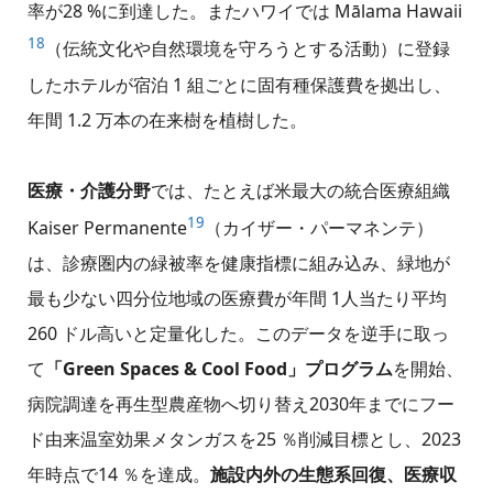
率が28 %に到達した。またハワイでは Mālama Hawaii
18
（伝統文化や自然環境を守ろうとする活動）に登録
したホテルが宿泊 1 組ごとに固有種保護費を拠出し、
年間 1.2 万本の在来樹を植樹した。
医療・介護分野
では、たとえば米最大の統合医療組織
19
Kaiser Permanente
（カイザー・パーマネンテ）
は、診療圏内の緑被率を健康指標に組み込み、緑地が
最も少ない四分位地域の医療費が年間 1人当たり平均
260 ドル高いと定量化した。このデータを逆手に取っ
て
「Green Spaces & Cool Food」プログラム
を開始、
病院調達を再生型農産物へ切り替え2030年までにフー
ド由来温室効果メタンガスを25 ％削減目標とし、2023
年時点で14 ％を達成。
施設内外の生態系回復、医療収