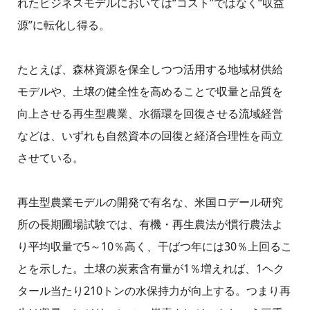
れたビジネスモデルにおいては“コスト”ではなく“収益
源”に転化し得る。
たとえば、森林資源を保全しつつ活用する地域材供給
モデルや、土壌の健全性を高めることで収量と品質を
向上させる再生型農業、水循環を回復させる流域経営
などは、いずれも自然資本の回復と経済合理性を両立
させている。
再生型農業モデルの開発で有名な、米国ロデール研究
所の長期圃場試験では、有機・再生農法が慣行農法よ
り平均収量で5～10％高く、干ばつ年には30％上回るこ
とを示した。土壌の炭素含有量が1％増えれば、1ヘク
タール当たり210トンの水保持力が向上する。つまり再