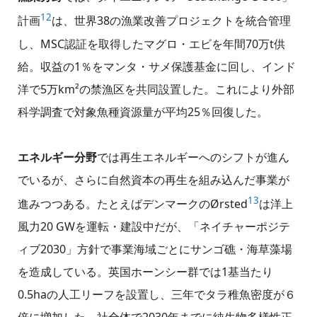
12
計画
は、世界38の漁業改善プロジェクトを統合管理
し、MSC認証を取得したマグロ・エビを年間70万t供
給。収益の1％をマンタ・サメ保護基金に回し、インド
洋で5万km²の禁漁区を共同設置した。これにより外部
科学調査で対象魚種資源量が平均25％回復した。
エネルギー分野
では再生エネルギーへのシフトが進ん
でいるが、さらに自然資本の再生を組み込んだ事業が
13
進みつつある。たとえばデンマークのØrsted
は洋上
風力20 GWを運転・建設中だが、「ネイチャーポジテ
ィブ2030」方針で事業海域ごとにサンゴ礁・海草藻場
を造成している。英国ホーンシー群では1基当たり
0.5haの人工リーフを設置し、三年でタラ稚魚密度が６