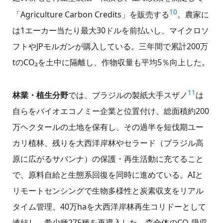
10
「Agriculture Carbon Credits」を販売する
。農家に
は1エーカー当たり最大30ドルを前払いし、マイクロソ
フトやJPモルガンが購入している。三年間で累計200万
tのCO₂を土中に隔離し、作物収量も平均5％向上した。
11
林業・植生分野
では、ブラジルの製紙大手スザノ
は
自らをバイオエコノミー企業と位置付け、総面積約200
万ヘクタールの土地を保有し、その過半を短伐期ユー
カリ植林、残りを大西洋岸林やセラード（ブラジル高
原に広がるサバンナ）の保護・再生活動に充てること
で、原料自給と生態系回復を同時に進めている。AIと
リモートセンシングで生物多様性と炭素収支をリアル
タイム管理、40万haを大西洋岸林再生コリドーとして
連結し、希少種275種を再導入した。森全体のCO₂吸収