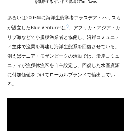
を栽培するインドの農場 ©Tim Davis
あるいは2003年に海洋生態学者アラスデア・ハリスら
9
が設立したBlue Venturesは
、アフリカ・アジア・カ
リブ海などで小規模漁業者と協働し、沿岸コミュニテ
ィ主体で漁業を再建し海洋生態系を回復させている。
例えばケニア・モザンビークの活動では、沿岸コミュ
ニティが漁獲休漁区を自主設定し、回復した水産資源
に付加価値をつけてローカルブランドで輸出してい
る。