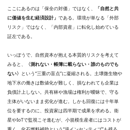
ここにあるのは「保全の対価」ではなく、
「自然と共
に価値を生む経済設計」
である。環境が単なる「外部
リスク」ではなく、「内部資産」に転化し始めている
証左である。
いっぽうで、自然資本が抱える本質的リスクを考えて
みると、
〈測れない・帳簿に載らない・誰のものでも
ない〉
という“三重の盲点”に凝縮される。土壌微生物や
地下水の働きは数値化が難しく、損なわれても企業は
負債計上しない。共有林や漁場は権利が曖昧で、守る
主体がいないまま劣化が進む。しかも回復には十年単
位を要するのに、投資家は四半期で成果を求める。衛
星やIoTで監視こそ進むが、小規模生産者にはコストが
重く、化石燃料補助という“逆インセンティブ”も残る。