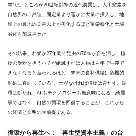
本”だ。ところが20世紀以降の近代農業は、人工窒素を
自然界の自然陸上固定量より遥かに大量に投入し、地
球上の農地の３割以上が劣化するほど富栄養化と土壌
劣化を加速させた。
その結果、わずか27年間で昆虫の76％が姿を消し、植
物の受粉を担うハチが絶滅すれば人類は４年で生存で
きなくなると言われるほど、未来の食料供給は危機的
2
制約に直面している
。土がなければ植物は育たず、循
環は断たれ、AI もテクノロジーも無意味になる。綺麗
事ではなく、自然の循環を回復することが、これから
の経済と文明の大前提である。
循環から再生へ：「再生型資本主義」の台