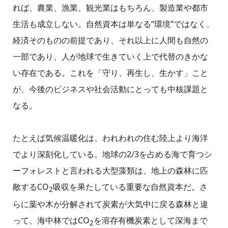
れば、農業、漁業、観光業はもちろん、製造業や都市
生活も成立しない。自然資本は単なる“環境”ではなく、
経済そのものの前提であり、それ以上に人間も自然の
一部であり、人が地球で生きていく上で代替のきかな
い存在である。これを「守り、再生し、生かす」こと
が、今後のビジネスや社会活動にとっても中核課題と
なる。
たとえば気候温暖化は、われわれの住む陸上より海洋
でより深刻化している。地球の2/3を占める海で育つシ
ーフォレストと言われる大型藻類は、地上の森林に匹
敵するCO
吸収を果たしている重要な自然資本だ。さ
2
らに葉や木が分解されて炭素が大気中に戻る森林と違
って、海中林ではCO
を溶存有機炭素として深海まで
2