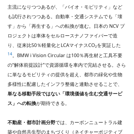
主流になりつつあるが、「バイオ・モビリティ」など
も試行されつつある。自動車・交通システムでも「壊
す」から「再生する」への転換が進む。日本の NCV プ
ロジェクトは車体をセルロースナノファイバーで造
り、従来比50％軽量化とLCAマイナスCO₂を実証した
14
。BMW i Vision Circular は100％再生材と工具不要
の“解体前提設計”で資源循環を車内で完結させる。さら
に単なるモビリティの提供を超え、都市の緑化や生物
多様性に配慮したインフラ整備と連動させることで、
単なる移動手段ではない「環境価値を生む交通サービ
ス」への転換
が期待できる。
不動産・都市計画分野
では、カーボンニュートラル建
築や自然共生型のまちづくり（ネイチャーポジティブ