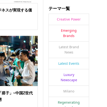
テーマ一覧
ジネスが実現する価
Creative Power
Emerging
Brands
Latest Brand
News
Latest Events
Luxury
Newscape
Milano
「搭子」~中国Z世代
態
Regenerating