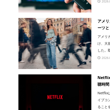
2026.
アメリ
ーツと
アメリ
け、大
した。取
2026.
Net
聴時間
Netf
イブコ
ることを