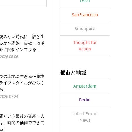
Local
SanFrancisco
Singapore
属のない時代に、誰と生
Thought for
るか〜家族・会社・地域
Action
外に関係インフラを...
2026.08.06
都市と地域
つの土地に生きる〜越境
ライフスタイルがひらく
Amsterdam
来
2026.07.24
Berlin
Latest Brand
間という最後の資産〜人
News
は、時間の価値でできて
る