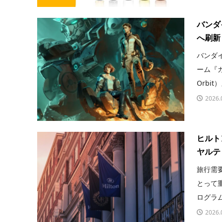
バンダ
へ刷新
バンダ
ーム『ガ
Orbi
2026.
ヒルト
ヤルテ
旅行需
とって
ログラム
2026.