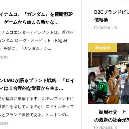
D2Cブランドビ
イナムコ、『ガンダム』を横断型IP
値転換
 ゲームから始まる新たな...
2022.01.15
イナムコエンターテインメントは、新作ゲ
ンダム ローグ・オービット（Rogue
Shanghai
t）』を軸に、『ガンダム』シ...
08.05
ンCMOが語るブランド戦略―「ロイ
ィは非合理的な愛着から生ま...
要が堅調に推移する中、ホテルブランドに
重要性を増しているのが、ロイヤルティプ
「圏層社交」と
とブランド体験である。ヒルトンの...
の最新の社会形
08.04
2024.04.14