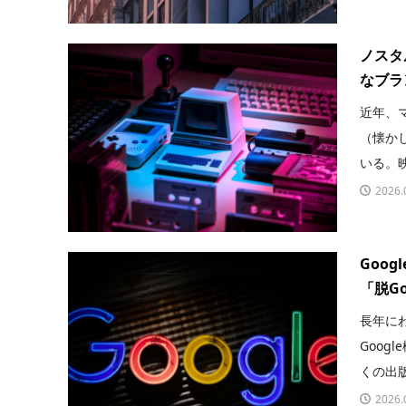
ノスタ
なブラ
近年、
（懐か
いる。映
2026.
Goo
「脱G
長年に
Goog
くの出版
2026.