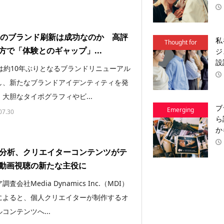
derのブランド刷新は成功なのか 高評
私
Thought for
方で「体験とのギャップ」...
ジ
Action
設
erは約10年ぶりとなるブランドリニューアル
し、新たなブランドアイデンティティを発
大胆なタイポグラフィやビ...
ブ
Emerging
07.30
ら
Brands
か
が分析、クリエイターコンテンツがテ
動画視聴の新たな主役に
査会社Media Dynamics Inc.（MDI）
によると、個人クリエイターが制作するオ
コンテンツへ...