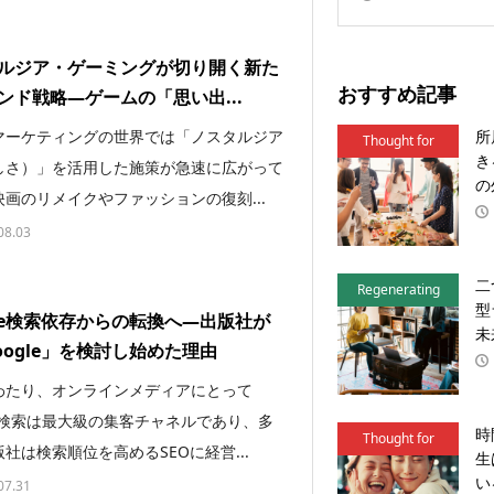
ルジア・ゲーミングが切り開く新た
おすすめ記事
ンド戦略―ゲームの「思い出...
所
マーケティングの世界では「ノスタルジア
Thought for
き
しさ）」を活用した施策が急速に広がって
Action
の
画のリメイクやファッションの復刻...
08.03
二
Regenerating
型
gle検索依存からの転換へ―出版社が
Local
未
oogle」を検討し始めた理由
わたり、オンラインメディアにとって
le検索は最大級の集客チャネルであり、多
時
Thought for
社は検索順位を高めるSEOに経営...
生
Action
い
07.31