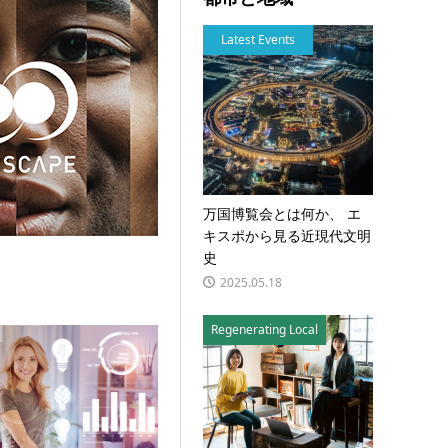
Latest Events
万国博覧会とは何か、 エ
キスポから見る近現代文明
史
2025.05.18
Regenerating Local
トは、「価値のリデザイン」から始めよう：ポストパ