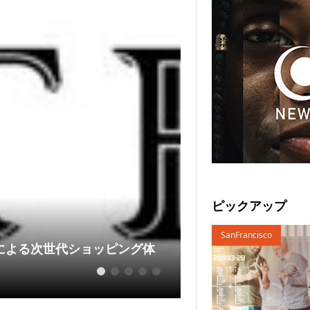
Regenerating Local
ピックアップ
SanFrancisco
 AIによる次世代ショッピング体
グレート・リセッ
ンデ...
1
2
3
4
5