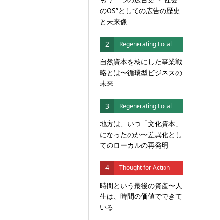
のOS”としての広告の歴史
と未来像
2
Regenerating Local
自然資本を核にした事業戦
略とは〜循環型ビジネスの
未来
3
Regenerating Local
地方は、いつ「文化資本」
になったのか〜差異化とし
てのローカルの再発明
4
Thought for Action
時間という最後の資産〜人
生は、時間の価値でできて
いる