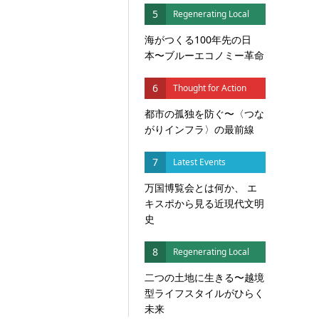
5
Regenerating Local
海がつくる100年先の日
本〜ブルーエコノミー革命
6
Thought for Action
都市の孤独を防ぐ〜〈つな
がりインフラ〉の最前線
7
Latest Events
万国博覧会とは何か、 エ
キスポから見る近現代文明
史
8
Regenerating Local
二つの土地に生きる〜越境
型ライフスタイルがひらく
未来