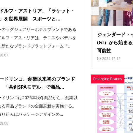
ドルフ・アストリア、「ラケット・
」を世界展開 スポーツと...
ンのラグジュアリーホテルブランドである
ジェンダード・
ドルフ・アストリアは、テニスやパデルを
(GI）から始ま
新たなブランドプラットフォーム「...
可能性
08.07
2024.12.12
ードリンコ、創業以来初のブランド
Emerging Brands
 「共創SPAモデル」で商品...
ードリンコは2026年秋冬商品から、創業以
なる商品ブランドの全面刷新を実施する。
り組みはパッケージデザインの...
08.06