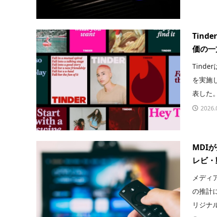
Tin
価の一
Tind
を実施
表した。
2026.
MDI
レビ・
メディア調
の推計
リジナル