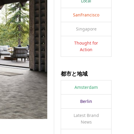
Local
SanFrancisco
Singapore
Thought for
Action
都市と地域
Amsterdam
Berlin
Latest Brand
News