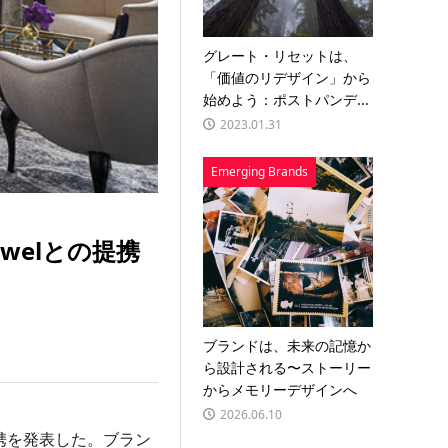
グレート・リセットは、
「価値のリデザイン」から
始めよう：ポストパンデ...
2023.01.31
Emerging Brands
welとの提携
ブランドは、未来の記憶か
ら設計される〜ストーリー
からメモリーデザインへ
2026.06.10
携を発表した。ブラン