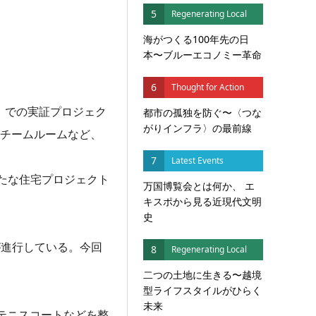
5
Regenerating Local
海がつくる100年先の日
本〜ブルーエコノミー革命
6
Thought for Action
e）」での実証プロジェク
都市の孤独を防ぐ〜〈つな
がりインフラ〉の最前線
スチームルームなど、
7
Latest Events
新たな住宅プロジェクト
万国博覧会とは何か、 エ
キスポから見る近現代文明
史
が進行している。今回
8
Regenerating Local
二つの土地に生きる〜越境
型ライフスタイルがひらく
未来
専用テニスコートなどを整