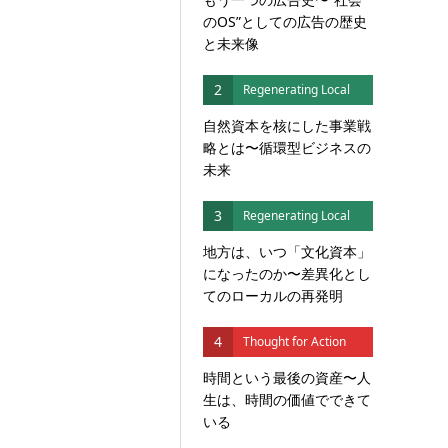
のOS”としての広告の歴史
と未来像
2
Regenerating Local
自然資本を核にした事業戦
略とは〜循環型ビジネスの
未来
3
Regenerating Local
地方は、いつ「文化資本」
になったのか〜差異化とし
てのローカルの再発明
4
Thought for Action
時間という最後の資産〜人
生は、時間の価値でできて
いる