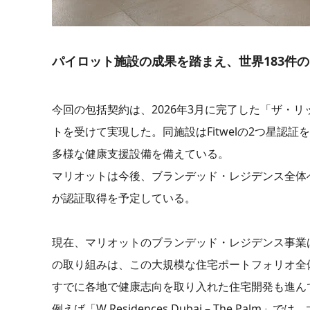
パイロット施設の成果を踏まえ、世界183件
今回の包括契約は、2026年3月に完了した「ザ・リッツ
トを受けて実現した。同施設はFitwelの2つ星
多様な健康支援設備を備えている。
マリオットは今後、ブランデッド・レジデンス全体へF
が認証取得を予定している。
現在、マリオットのブランデッド・レジデンス事業は
の取り組みは、この大規模な住宅ポートフォリオ全
すでに各地で健康志向を取り入れた住宅開発も進ん
例えば「W Residences Dubai – The