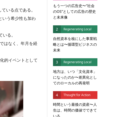
もう一つの広告史〜“社会
している点である。
のOS”としての広告の歴史
と未来像
という希少性も加わ
2
Regenerating Local
ている。
自然資本を核にした事業戦
義ではなく、年月を経
略とは〜循環型ビジネスの
未来
文化的イベントとして
3
Regenerating Local
地方は、いつ「文化資本」
になったのか〜差異化とし
てのローカルの再発明
4
Thought for Action
時間という最後の資産〜人
生は、時間の価値でできて
いる