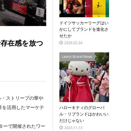
ドイツサッカーリーグはい
かにしてブランドを進化さ
せたか
で存在感を放つ
2026.02.24
Latest Brand News
ル・ストリープの華や
界を活用したマーケテ
ハローキティのグローバ
ル・リブランドはかわいい
だけじゃない
ターで開催されたワー
2025.11.13