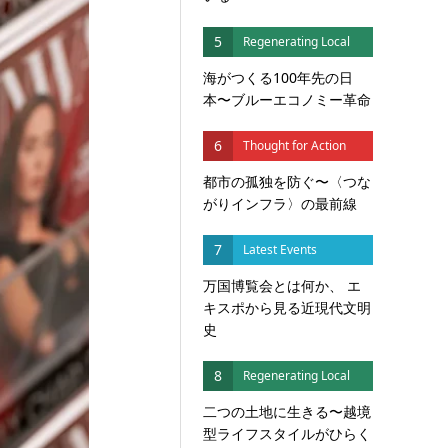
5
Regenerating Local
海がつくる100年先の日
本〜ブルーエコノミー革命
6
Thought for Action
都市の孤独を防ぐ〜〈つな
がりインフラ〉の最前線
7
Latest Events
万国博覧会とは何か、 エ
キスポから見る近現代文明
史
8
Regenerating Local
二つの土地に生きる〜越境
型ライフスタイルがひらく