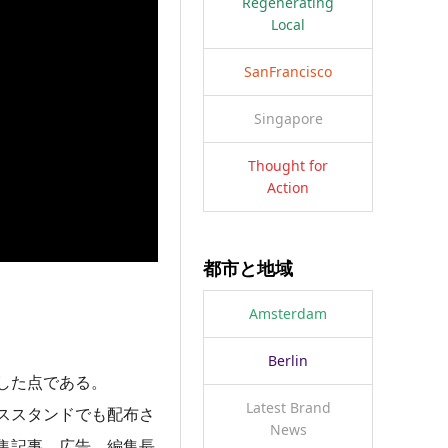
Regenerating
Local
SanFrancisco
Singapore
Thought for
Action
都市と地域
Amsterdam
Berlin
した点である。
Latest Brand
ススタンドでも配布さ
News
集記事、広告、編集長