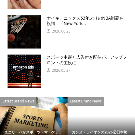
ナイキ、ニックス53年ぶりのNBA制覇を
祝福 「New York...
2026.06.23
スポーツ中継と広告付き配信が、アップフ
ロントの主役に
2026.05.27
Latest Brand News
Latest Brand News
ユニリーバがスポーツ・マーケテ...
カンヌ・ライオンズ2026②日本勢