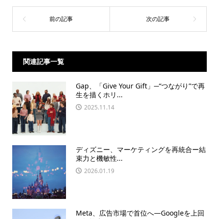
関連記事一覧
Gap、「Give Your Gift」─“つながり”で再
生を描くホリ...
2025.11.14
ディズニー、マーケティングを再統合ー結
束力と機敏性...
2026.01.19
Meta、広告市場で首位へ—Googleを上回