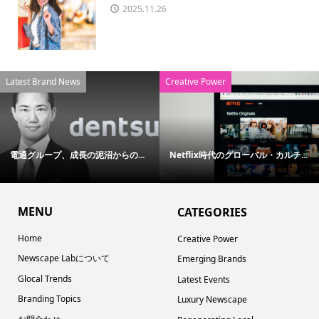
2025.11.26
Latest Brand News
Creative Power
電通グループ、成長の泥沼からの...
Netflix時代のグローバル・カルチ...
MENU
CATEGORIES
Home
Creative Power
Newscape Labについて
Emerging Brands
Glocal Trends
Latest Events
Branding Topics
Luxury Newscape