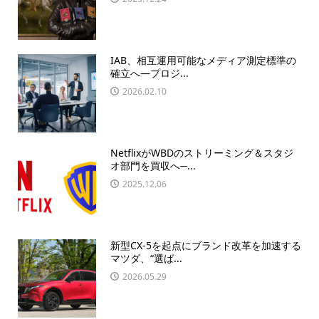
IAB、相互運用可能なメディア測定標準の
確立へ—プロジ...
2026.02.10
NetflixがWBDのストリーミング＆スタジ
オ部門を買収へ─...
2025.12.06
新型CX-5を起点にブランド改革を加速する
マツダ、“選ば...
2026.05.29