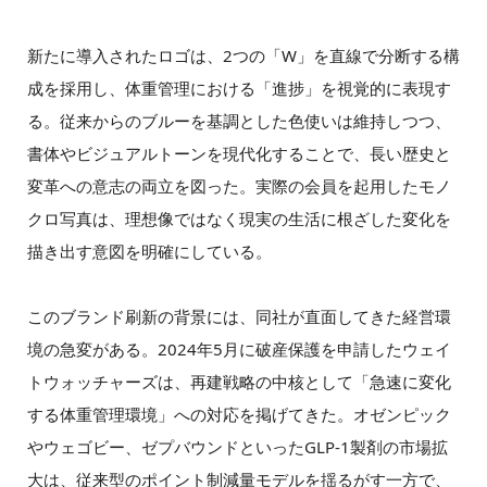
新たに導入されたロゴは、2つの「W」を直線で分断する構
成を採用し、体重管理における「進捗」を視覚的に表現す
る。従来からのブルーを基調とした色使いは維持しつつ、
書体やビジュアルトーンを現代化することで、長い歴史と
変革への意志の両立を図った。実際の会員を起用したモノ
クロ写真は、理想像ではなく現実の生活に根ざした変化を
描き出す意図を明確にしている。
このブランド刷新の背景には、同社が直面してきた経営環
境の急変がある。2024年5月に破産保護を申請したウェイ
トウォッチャーズは、再建戦略の中核として「急速に変化
する体重管理環境」への対応を掲げてきた。オゼンピック
やウェゴビー、ゼプバウンドといったGLP-1製剤の市場拡
大は、従来型のポイント制減量モデルを揺るがす一方で、