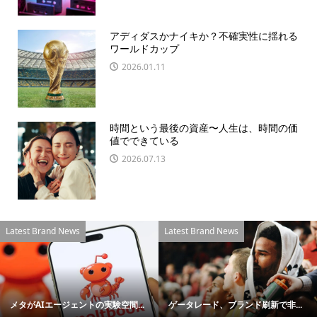
アディダスかナイキか？不確実性に揺れる
ワールドカップ
2026.01.11
時間という最後の資産〜人生は、時間の価
値でできている
2026.07.13
Latest Brand News
Latest Brand News
メタがAIエージェントの実験空間...
ゲータレード、ブランド刷新で非...