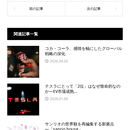
関連記事一覧
コカ・コーラ、感情を軸にしたグローバル
戦略の深化
2026.04.20
テスラにとって「2位」はなぜ致命的なの
か―EV市場成熟...
2026.01.08
サンリオの世界観を再編集する新拠点
―「sanrio house」...