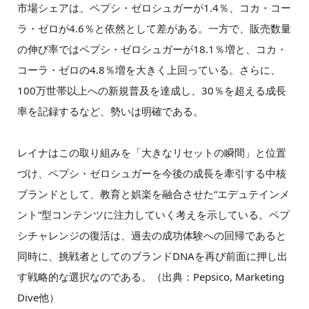
市場シェアは、ペプシ・ゼロシュガーが1.4％、コカ・コー
ラ・ゼロが4.6％と依然として差がある。一方で、販売数量
の伸び率ではペプシ・ゼロシュガーが18.1％増と、コカ・
コーラ・ゼロの4.8％増を大きく上回っている。さらに、
100万世帯以上への新規普及を達成し、30％を超える成長
率を記録するなど、勢いは明確である。
レイナはこの取り組みを「大きなリセットの瞬間」と位置
づけ、ペプシ・ゼロシュガーを今後の成長を牽引する中核
ブランドとして、教育と娯楽を融合させた“エデュテインメ
ント”型コンテンツに注力していく考えを示している。ペプ
シチャレンジの復活は、過去の成功体験への回帰であると
同時に、挑戦者としてのブランドDNAを再び前面に押し出
す戦略的な選択なのである。（出典：Pepsico, Marketing
Dive他）