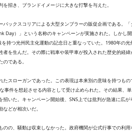
判を招き、ブランドイメージに大きな打撃を与えた。
ーバックスコリアによる大型タンブラーの販促企画である。「
nk Day）」という名称のキャンペーンが実施された。しかし
味を持つ光州民主化運動の記念日と重なっていた。1980年の
牲者を生んだ。その際に戦車や装甲車が投入された歴史的経緯
たのである。
れたスローガンであった。この表現は本来別の意味を持つもの
名な事件を想起させる内容として受け止められた。その結果、
を招いた。キャンペーン開始後、SNS上では批判が急速に広が
動などが相次いだ。
ものの、騒動は収束しなかった。政府機関が公式行事での利用