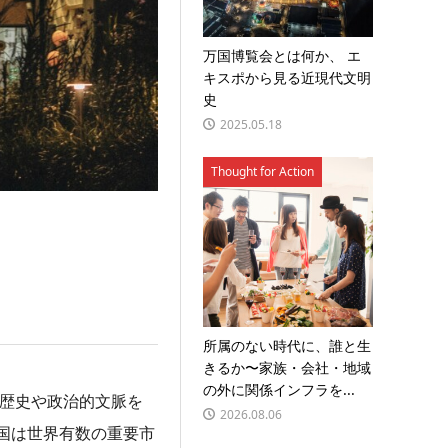
万国博覧会とは何か、 エ
キスポから見る近現代文明
史
2025.05.18
Thought for Action
所属のない時代に、誰と生
きるか〜家族・会社・地域
の外に関係インフラを...
の歴史や政治的文脈を
2026.08.06
国は世界有数の重要市