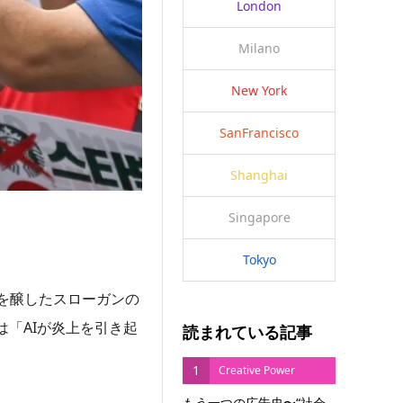
London
Milano
New York
SanFrancisco
Shanghai
Singapore
Tokyo
を醸したスローガンの
「AIが炎上を引き起
読まれている記事
1
Creative Power
もう一つの広告史〜“社会