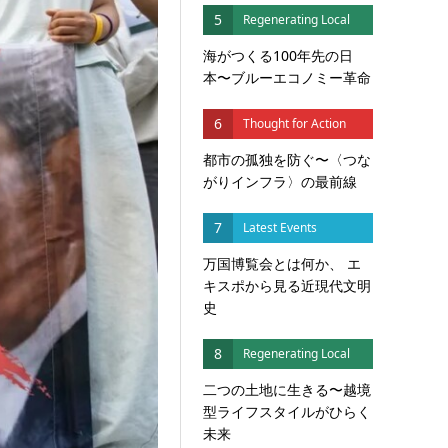
5
Regenerating Local
海がつくる100年先の日
本〜ブルーエコノミー革命
6
Thought for Action
都市の孤独を防ぐ〜〈つな
がりインフラ〉の最前線
7
Latest Events
万国博覧会とは何か、 エ
キスポから見る近現代文明
史
8
Regenerating Local
二つの土地に生きる〜越境
型ライフスタイルがひらく
未来