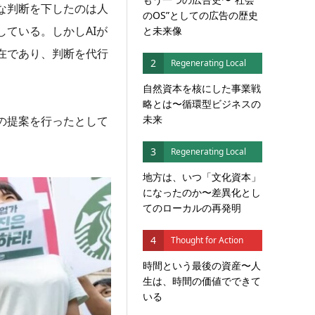
な判断を下したのは人
のOS”としての広告の歴史
ている。しかしAIが
と未来像
在であり、判断を代行
2
Regenerating Local
自然資本を核にした事業戦
略とは〜循環型ビジネスの
未来
の提案を行ったとして
3
Regenerating Local
地方は、いつ「文化資本」
になったのか〜差異化とし
てのローカルの再発明
4
Thought for Action
時間という最後の資産〜人
生は、時間の価値でできて
いる