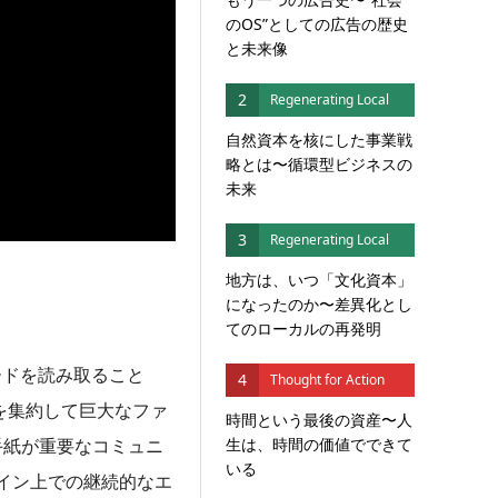
のOS”としての広告の歴史
と未来像
2
Regenerating Local
自然資本を核にした事業戦
略とは〜循環型ビジネスの
未来
3
Regenerating Local
地方は、いつ「文化資本」
になったのか〜差異化とし
てのローカルの再発明
ードを読み取ること
4
Thought for Action
を集約して巨大なファ
時間という最後の資産〜人
生は、時間の価値でできて
手紙が重要なコミュニ
いる
イン上での継続的なエ