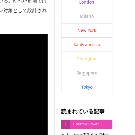
る。K-POP市場では
London
ン対象として設計され
Milano
New York
SanFrancisco
Shanghai
Singapore
Tokyo
読まれている記事
1
Creative Power
もう一つの広告史〜“社会