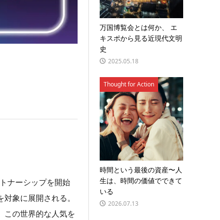
万国博覧会とは何か、 エ
キスポから見る近現代文明
史
2025.05.18
Thought for Action
時間という最後の資産〜人
生は、時間の価値でできて
ートナーシップを開始
いる
を対象に展開される。
2026.07.13
、この世界的な人気を