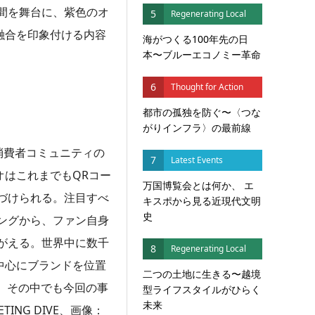
間を舞台に、紫色のオ
5
Regenerating Local
融合を印象付ける内容
海がつくる100年先の日
本〜ブルーエコノミー革命
6
Thought for Action
都市の孤独を防ぐ〜〈つな
がりインフラ〉の最前線
験と消費者コミュニティの
7
Latest Events
オはこれまでもQRコー
万国博覧会とは何か、 エ
づけられる。注目すべ
キスポから見る近現代文明
史
ングから、ファン自身
がえる。世界中に数千
8
Regenerating Local
中心にブランドを位置
二つの土地に生きる〜越境
、その中でも今回の事
型ライフスタイルがひらく
未来
NG DIVE、画像：