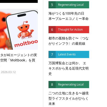
5
Regenerating Local
海がつくる100年先の日
本〜ブルーエコノミー革命
6
Thought for Action
都市の孤独を防ぐ〜〈つな
がりインフラ〉の最前線
7
Latest Events
タがAIエージェントの実
空間「Moltbook」を買
万国博覧会とは何か、 エ
収
キスポから見る近現代文明
2026.03.12
史
8
Regenerating Local
二つの土地に生きる〜越境
型ライフスタイルがひらく
未来