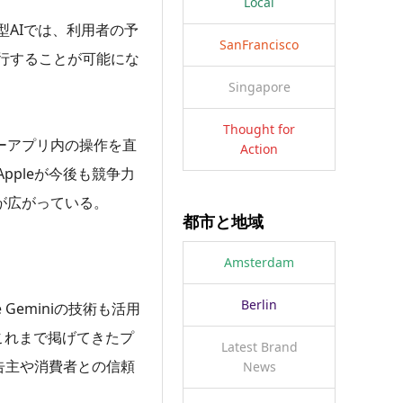
Local
AIでは、利用者の予
SanFrancisco
行することが可能にな
Singapore
Thought for
ティーアプリ内の操作を直
Action
pleが今後も競争力
方が広がっている。
都市と地域
Amsterdam
Berlin
Geminiの技術も活用
これまで掲げてきたプ
Latest Brand
告主や消費者との信頼
News