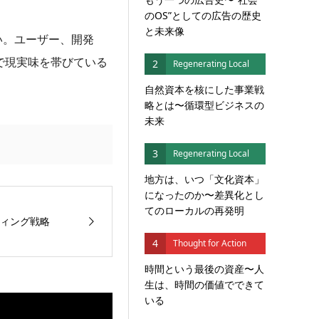
のOS”としての広告の歴史
と未来像
い。ユーザー、開発
で現実味を帯びている
2
Regenerating Local
自然資本を核にした事業戦
略とは〜循環型ビジネスの
未来
3
Regenerating Local
地方は、いつ「文化資本」
になったのか〜差異化とし
てのローカルの再発明
ティング戦略
4
Thought for Action
時間という最後の資産〜人
生は、時間の価値でできて
いる