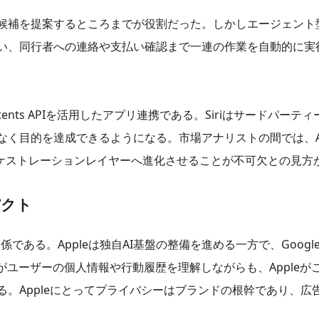
候補を提案するところまでが役割だった。しかしエージェント型
い、同行者への連絡や支払い確認まで一連の作業を自動的に実
ents APIを活用したアプリ連携である。Siriはサードパー
く目的を達成できるようになる。市場アナリストの間では、Ap
なオーケストレーションレイヤーへ進化させることが不可欠との見
パクト
である。Appleは独自AI基盤の整備を進める一方で、Google 
がユーザーの個人情報や行動履歴を理解しながらも、Appleが
。Appleにとってプライバシーはブランドの根幹であり、広