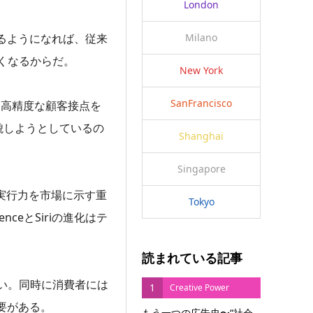
London
るようになれば、従来
Milano
くなるからだ。
New York
SanFrancisco
て高精度な顧客接点を
貌しようとしているの
Shanghai
Singapore
と実行力を市場に示す重
Tokyo
ceとSiriの進化はテ
読まれている記事
い。同時に消費者には
1
Creative Power
要がある。
もう一つの広告史〜“社会