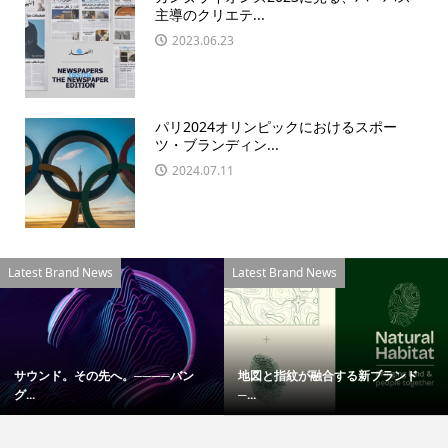
主導のクリエテ...
2023.06.23
パリ2024オリンピックにおけるスポー
ツ・ブランディン...
2024.07.11
Latest Brand News
Latest Brand News
サウンド。その先へ。────バン
地図と指紋が融合する新ブランド
グ...
─...