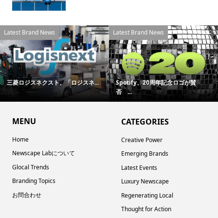
Latest Brand News
Latest Brand News
三菱ロジスネクスト、「ロジスネ...
Spotify、20周年記念ロゴが賛
否 ...
MENU
CATEGORIES
Home
Creative Power
Newscape Labについて
Emerging Brands
Glocal Trends
Latest Events
Branding Topics
Luxury Newscape
お問合わせ
Regenerating Local
Thought for Action