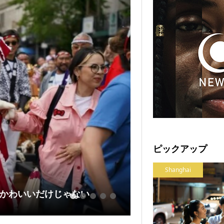
Latest Brand News
ピックアップ
Shanghai
ノンアルコールビ
かわいいだけじゃない
酒文化”...
1
2
3
4
5