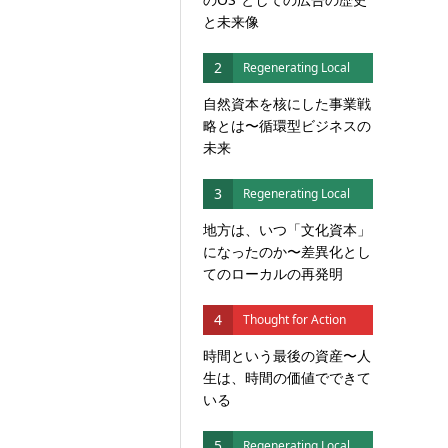
と未来像
2
Regenerating Local
自然資本を核にした事業戦
略とは〜循環型ビジネスの
未来
3
Regenerating Local
地方は、いつ「文化資本」
になったのか〜差異化とし
てのローカルの再発明
4
Thought for Action
時間という最後の資産〜人
生は、時間の価値でできて
いる
5
Regenerating Local