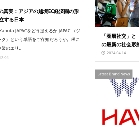
ACの真実：アジアの越境EC経済圏の形
立する日本
 Kabuta JAPACをどう捉えるか JAPAC （ジ
「圏層社交」と
ック）という単語をご存知だろうか。稀に
の最新の社会形
業のエリ...
2024.04.14
12.04
Latest Brand News