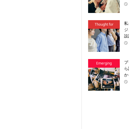
私
Thought for
ジ
Action
設
ブ
Emerging
ら
Brands
か