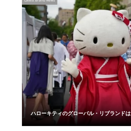
Latest Brand News
乗る
ハローキティのグローバル・リブランドは