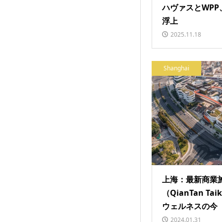
ハヴァスとWPP
浮上
2025.11.18
Shanghai
上海：最新商業
（QianTan Ta
ウェルネスの今
2024.01.31