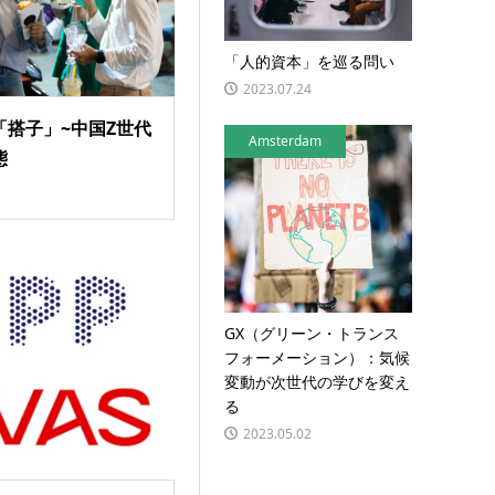
「人的資本」を巡る問い
2023.07.24
「搭子」~中国Z世代
Amsterdam
態
GX（グリーン・トランス
フォーメーション）：気候
変動が次世代の学びを変え
る
2023.05.02