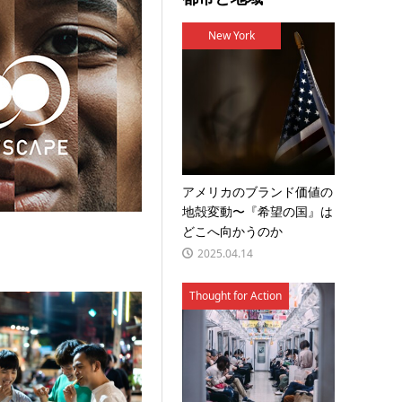
New York
アメリカのブランド価値の
地殻変動〜『希望の国』は
どこへ向かうのか
2025.04.14
Thought for Action
ールの台頭—ABインベブの大型投資が示す“新しい飲