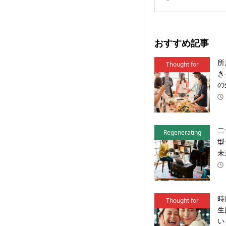
おすすめ記事
所
Thought for
き
Action
の
二
Regenerating
型
Local
未
時
Thought for
生
Action
い