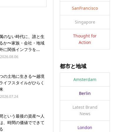
SanFrancisco
Singapore
Thought for
属のない時代に、誰と生
Action
るか〜家族・会社・地域
外に関係インフラを...
2026.08.06
都市と地域
つの土地に生きる〜越境
Amsterdam
ライフスタイルがひらく
来
Berlin
2026.07.24
Latest Brand
News
間という最後の資産〜人
は、時間の価値でできて
London
る