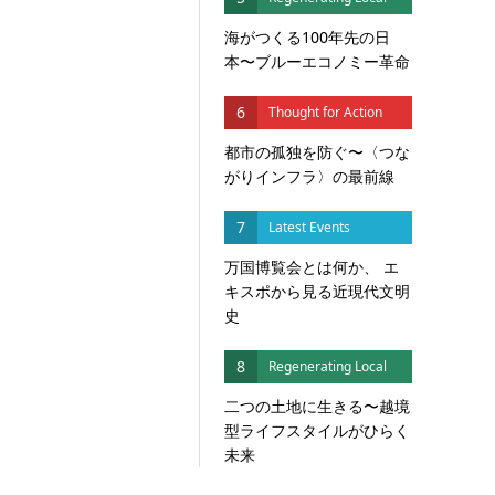
海がつくる100年先の日
本〜ブルーエコノミー革命
6
Thought for Action
都市の孤独を防ぐ〜〈つな
がりインフラ〉の最前線
7
Latest Events
万国博覧会とは何か、 エ
キスポから見る近現代文明
史
8
Regenerating Local
二つの土地に生きる〜越境
型ライフスタイルがひらく
未来