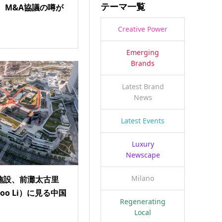
テーマ一覧
、M&A協議の噂が
Creative Power
Emerging
Brands
Latest Brand
News
Latest Events
Luxury
Newscape
Milano
施設、前灘太古里
ikoo Li）に見る中国
Regenerating
Local