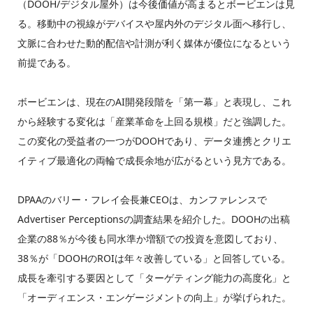
（DOOH/デジタル屋外）は今後価値が高まるとボービエンは見
る。移動中の視線がデバイスや屋内外のデジタル面へ移行し、
文脈に合わせた動的配信や計測が利く媒体が優位になるという
前提である。
ボービエンは、現在のAI開発段階を「第一幕」と表現し、これ
から経験する変化は「産業革命を上回る規模」だと強調した。
この変化の受益者の一つがDOOHであり、データ連携とクリエ
イティブ最適化の両輪で成長余地が広がるという見方である。
DPAAのバリー・フレイ会長兼CEOは、カンファレンスで
Advertiser Perceptionsの調査結果を紹介した。DOOHの出稿
企業の88％が今後も同水準か増額での投資を意図しており、
38％が「DOOHのROIは年々改善している」と回答している。
成長を牽引する要因として「ターゲティング能力の高度化」と
「オーディエンス・エンゲージメントの向上」が挙げられた。