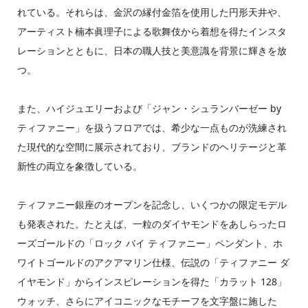
れている。それらは、金沢の縁付金箔を使用した円形天井や、
アーティスト楠本眞理子による歌舞伎から着想を得たインスタ
レーションとともに、日本の職人技と美意識を背景に輝きを放
つ。
また、ハイジュエリーおよび「ジャン・シュランバーゼー by
ティファニー」を扱うフロアでは、希少な一点ものが洗練され
た現代的な空間に展示されており、ブランドのヘリテージと革
新性の両立を象徴している。
ティファニー銀座のオープンを記念し、いくつかの限定モデル
も発表された。たとえば、一粒のダイヤモンドをあしらったロ
ーズゴールドの「ロック バイ ティファニー」ペンダント、ホ
ワイトゴールドのアクアマリン仕様、伝説の「ティファニー ダ
イヤモンド」からインスピレーションを得た「カラット 128」
ウォッチ、さらにアイコニックなモチーフを文字盤に施した