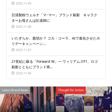
2025.11.09
日清製粉ウェルナ「マ･マー」ブランド刷新 キャラク
ターお母さんは伝道師に
2025.11.08
いたずらか、親切か？ コカ・コーラ、AIで進化させたホ
リデーキャンペーン...
2025.11.07
21世紀に蘇る「Forward W」― ウィリアムズF1、ロゴ
刷新とともにブランド再...
2025.11.06
Latest Brand News
Thought for Action