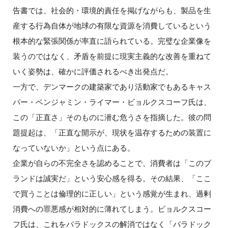
告書では、社会的・環境的責任を掲げながらも、製品を生
産する行為自体が地球の有限な資源を消費しているという
根本的な緊張関係が率直に語られている。完璧な企業像を
装うのではなく、矛盾を前提に現実主義的な改善を重ねて
いく姿勢は、確かに評価されるべき出発点だ。
一方で、デンマークの建築家であり活動家でもあるキャス
パー・ベンジャミン・ライマー・ビョルクスコーフ氏は、
この「正直さ」そのものに潜む危うさを指摘した。彼の問
題提起は、「正直な開示が、現状を温存するための装置に
なっていないか」という点にある。
企業が自らの不完全さを認めることで、消費者は「このブ
ランドは誠実だ」という安心感を得る。その結果、「ここ
で買うことは倫理的に正しい」という感覚が生まれ、過剰
消費への罪悪感が相対的に薄れてしまう。ビョルクスコー
フ氏は、これをパラドックスの解消ではなく「パラドック