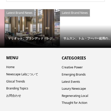
Latest Brand News
Latest Brand News
マリオット、ブランデッド・レジ...
サムスン、トム・フーパー起用の...
MENU
CATEGORIES
Home
Creative Power
Newscape Labについて
Emerging Brands
Glocal Trends
Latest Events
Branding Topics
Luxury Newscape
お問合わせ
Regenerating Local
Thought for Action