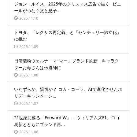
ジョン・ルイス、2025年のクリスマス広告で描く─ビニ
ールがつなぐ父と息子...
2025.11.10
トヨタ、「レクサス再定義」と「センチュリー独立化」
に挑む
2025.11.09
日清製粉ウェルナ「マ･マー」ブランド刷新 キャラク
ターお母さんは伝道師に
2025.11.08
いたずらか、親切か？ コカ・コーラ、AIで進化させたホ
リデーキャンペーン...
2025.11.07
21世紀に蘇る「Forward W」― ウィリアムズF1、ロゴ
刷新とともにブランド再...
2025.11.06