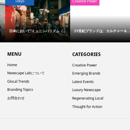
Tokyo
Creative Power
日本において“ミュニシパリズム（...
21世紀ブランドは、カルチャー＆...
MENU
CATEGORIES
Home
Creative Power
Newscape Labについて
Emerging Brands
Glocal Trends
Latest Events
Branding Topics
Luxury Newscape
お問合わせ
Regenerating Local
Thought for Action