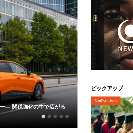
Latest Brand News
ピックアップ
SanFrancisco
ー― 関税強化の中で広がる
「ドン・キホーテ」
再編と...
1
2
3
4
5