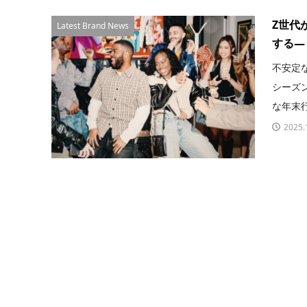
Z世代
Latest Brand News
する―
不安定
シーズ
な年末行
2025.