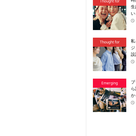
Thought for
生
Action
い
私
Thought for
ジ
Action
設
ブ
Emerging
ら
Brands
か