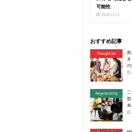
可能性
2024.12.12
おすすめ記事
所
Thought for
き
Action
の
二
Regenerating
型
Local
未
時