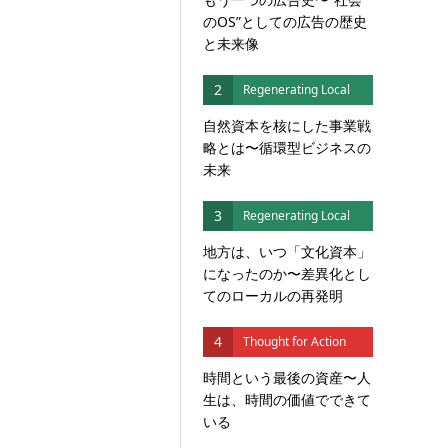
のOS”としての広告の歴史
と未来像
2
Regenerating Local
自然資本を核にした事業戦
略とは〜循環型ビジネスの
未来
3
Regenerating Local
地方は、いつ「文化資本」
になったのか〜差異化とし
てのローカルの再発明
4
Thought for Action
時間という最後の資産〜人
生は、時間の価値でできて
いる