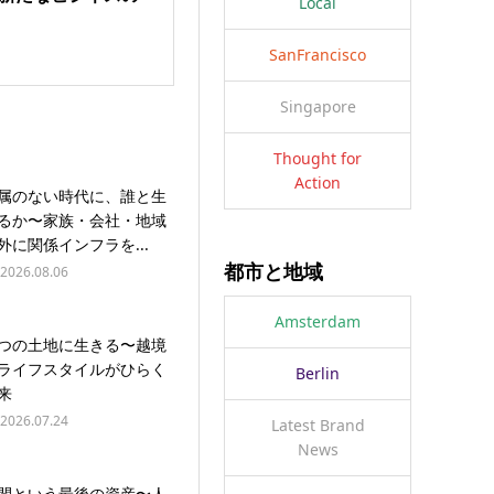
Local
SanFrancisco
Singapore
Thought for
Action
属のない時代に、誰と生
るか〜家族・会社・地域
外に関係インフラを...
都市と地域
2026.08.06
Amsterdam
つの土地に生きる〜越境
ライフスタイルがひらく
Berlin
来
2026.07.24
Latest Brand
News
間という最後の資産〜人