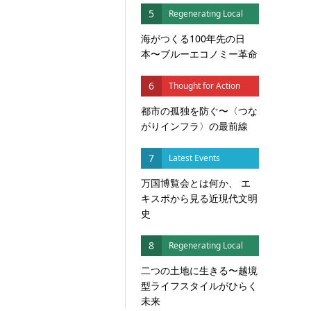
5
Regenerating Local
海がつくる100年先の日
本〜ブルーエコノミー革命
6
Thought for Action
都市の孤独を防ぐ〜〈つな
がりインフラ〉の最前線
7
Latest Events
万国博覧会とは何か、 エ
キスポから見る近現代文明
史
8
Regenerating Local
二つの土地に生きる〜越境
型ライフスタイルがひらく
未来