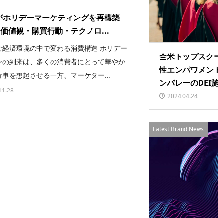
がホリデーマーケティングを再構築
 価値観・購買行動・テクノロ...
な経済環境の中で変わる消費構造 ホリデー
全米トップスクー
ンの到来は、多くの消費者にとって華やか
性エンパワメン
事を想起させる一方、マーケター...
ンバレーのDEI施
11.28
2024.04.24
Latest Brand News