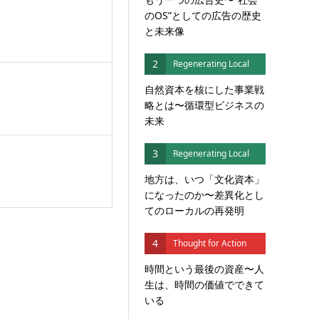
のOS”としての広告の歴史
と未来像
2
Regenerating Local
自然資本を核にした事業戦
略とは〜循環型ビジネスの
未来
3
Regenerating Local
地方は、いつ「文化資本」
になったのか〜差異化とし
てのローカルの再発明
4
Thought for Action
時間という最後の資産〜人
生は、時間の価値でできて
いる