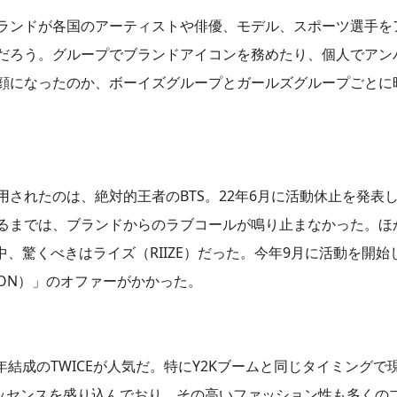
ブランドが各国のアーティストや俳優、モデル、スポーツ選手を
ちだろう。グループでブランドアイコンを務めたり、個人でアン
の顔になったのか、ボーイズグループとガールズグループごとに
されたのは、絶対的王者のBTS。22年6月に活動休止を発表
までは、ブランドからのラブコールが鳴り止まなかった。ほかにも
される中、驚くべきはライズ（RIIZE）だった。今年9月に活動を開
TTON）」のオファーがかかった。
5年結成のTWICEが人気だ。特にY2Kブームと同じタイミングで現れ
エッセンスを盛り込んでおり、その高いファッション性も多くの