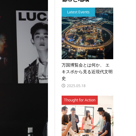
Latest Events
万国博覧会とは何か、 エ
キスポから見る近現代文明
史
2025.05.18
Thought for Action