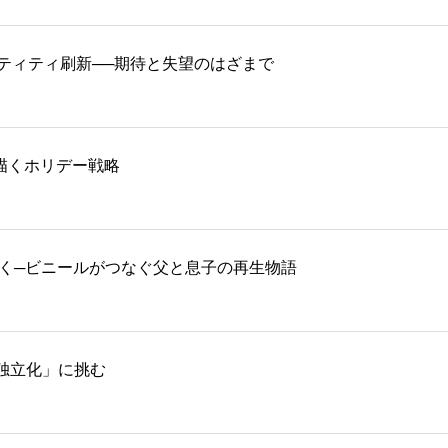
ティティ刷新──期待と失望のはざまで
再生を描くホリデー戦略
描く─ビニールがつなぐ父と息子の再生物語
独立化」に挑む