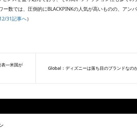
ー数では、圧倒的にBLACKPINKの人気が高いものの、アン
/12/31記事へ
）
社を発表—米国が
Global：ディズニーは落ち目のブランドなのか？-
ン