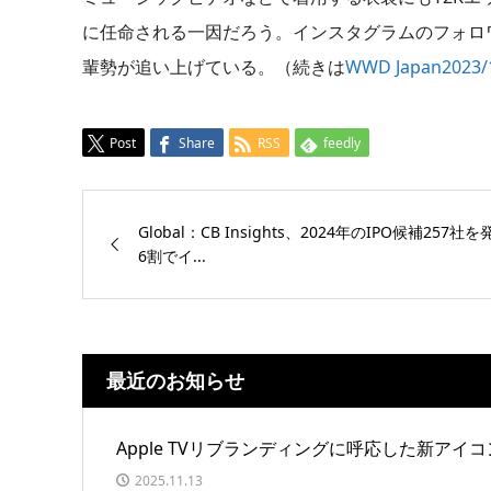
に任命される一因だろう。インスタグラムのフォロワ
輩勢が追い上げている。（続きは
WWD Japan2023
Post
Share
RSS
feedly
Global：CB Insights、2024年のIPO候補257
6割でイ...
最近のお知らせ
Apple TVリブランディングに呼応した新アイコ
2025.11.13