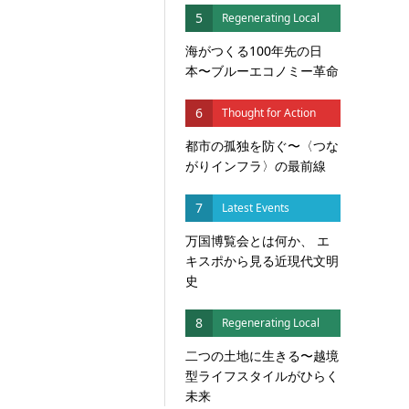
5
Regenerating Local
海がつくる100年先の日
本〜ブルーエコノミー革命
6
Thought for Action
都市の孤独を防ぐ〜〈つな
がりインフラ〉の最前線
7
Latest Events
万国博覧会とは何か、 エ
キスポから見る近現代文明
史
8
Regenerating Local
二つの土地に生きる〜越境
型ライフスタイルがひらく
未来