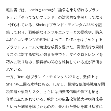
報告書では、SheinとTemuが「論争を乗り切れるブラン
ド」と「そうでないブランド」の対照的な事例として取り
上げられている。Sheinはブランド・モメンタム23％を記
録しており、戦略的なインフルエンサーとの提携や、購入
品紹介コンテンツの拡散によって、TikTokをはじめとする
プラットフォームで急速な成長を遂げた。労働慣行や規制
リスクに対する監視が強まる中でも、マイクロトレンドを
巧みに取り込み、消費者の関心を維持している点が評価さ
れている。
一方、Temuはブランド・モメンタム27％と、数値上は
Sheinを上回る水準にある。しかし、極端な低価格戦略が関
税問題や規制リスク、さらには消費者信頼の低下を招き、
守勢に立たされている。欧州での広告投資拡大や物流改善
といった施策を講じたものの、失われた勢いを取り戻すに