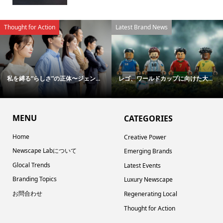
Thought for Action
Latest Brand News
私を縛る“らしさ”の正体〜ジェン...
レゴ、ワールドカップに向けた大...
MENU
CATEGORIES
Home
Creative Power
Newscape Labについて
Emerging Brands
Glocal Trends
Latest Events
Branding Topics
Luxury Newscape
お問合わせ
Regenerating Local
Thought for Action