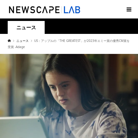
ニュース
ニュース
US：アップルの「THE GREATEST」が2023年エミー賞の優秀CM賞を
受賞 -Adage