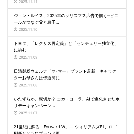
2025.11.11
ジョン・ルイス、2025年のクリスマス広告で描く─ビニ
ールがつなぐ父と息子...
2025.11.10
トヨタ、「レクサス再定義」と「センチュリー独立化」
に挑む
2025.11.09
日清製粉ウェルナ「マ･マー」ブランド刷新 キャラク
ターお母さんは伝道師に
2025.11.08
いたずらか、親切か？ コカ・コーラ、AIで進化させたホ
リデーキャンペーン...
2025.11.07
21世紀に蘇る「Forward W」― ウィリアムズF1、ロゴ
刷新とともにブランド再...