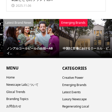
2025.11.06
Latest Brand News
Emerging Brands
ノンアルコールビールの台頭—AB
中国EC市場におけるローカル・ビ...
イ...
MENU
CATEGORIES
Home
Creative Power
Newscape Labについて
Emerging Brands
Glocal Trends
Latest Events
Branding Topics
Luxury Newscape
お問合わせ
Regenerating Local