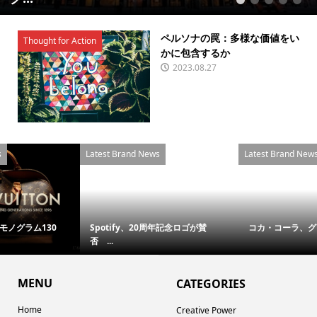
1
2
3
4
5
ペルソナの罠：多様な価値をい
Thought for Action
かに包含するか
2023.08.27
Latest Brand News
Latest Brand News
0
Spotify、20周年記念ロゴが賛
コカ・コーラ、グローバルでブラ.
否 ...
MENU
CATEGORIES
Home
Creative Power