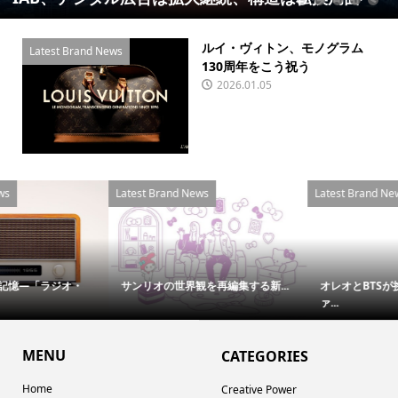
1
2
3
4
5
ルイ・ヴィトン、モノグラム
Latest Brand News
130周年をこう祝う
2026.01.05
Latest Brand News
Latest Brand News
サンリオの世界観を再編集する新...
オレオとBTSが挑む世界規模のフ
ァ...
MENU
CATEGORIES
Home
Creative Power