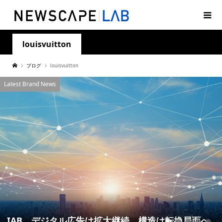
louisvuitton
ブログ
louisvuitton
Latest Brand News
IAB、デジタル広告は拡大継続、構造は転換局面へ