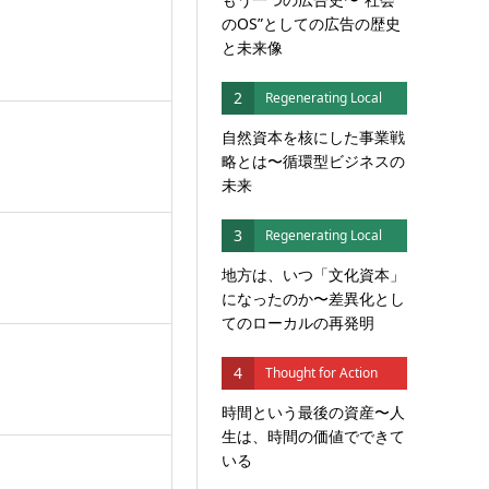
のOS”としての広告の歴史
と未来像
2
Regenerating Local
自然資本を核にした事業戦
略とは〜循環型ビジネスの
未来
3
Regenerating Local
地方は、いつ「文化資本」
になったのか〜差異化とし
てのローカルの再発明
4
Thought for Action
時間という最後の資産〜人
生は、時間の価値でできて
いる