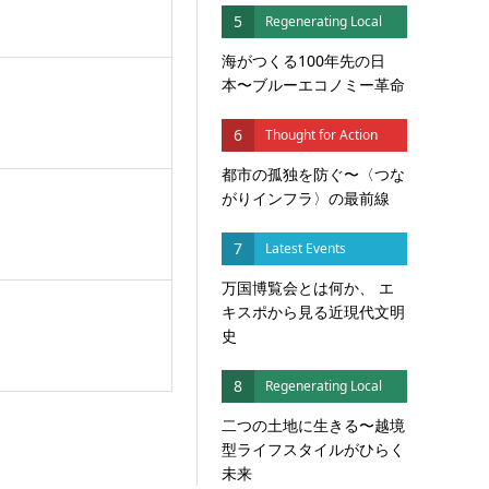
5
Regenerating Local
海がつくる100年先の日
本〜ブルーエコノミー革命
6
Thought for Action
都市の孤独を防ぐ〜〈つな
がりインフラ〉の最前線
7
Latest Events
万国博覧会とは何か、 エ
キスポから見る近現代文明
史
8
Regenerating Local
二つの土地に生きる〜越境
型ライフスタイルがひらく
未来