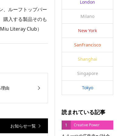
London
ン、ルーフトップパー
Milano
、購入する製品そのも
iteray Club）
New York
SanFrancisco
Shanghai
Singapore
Tokyo
る理由
読まれている記事
1
Creative Power
お知らせ一覧
もう一つの広告史〜“社会