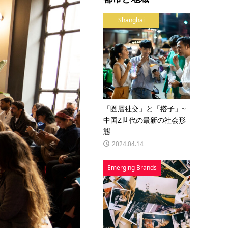
Shanghai
「圏層社交」と「搭子」~
中国Z世代の最新の社会形
態
2024.04.14
Emerging Brands