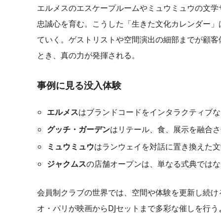
エルメスのエスケープルームやミュウミュウの文学
忠誠心を育む。こうした「生きた文化カレンダー」
ていく。ゲストリストや空間演出の細部までが顧客
とき、真の力が発揮される。
事例に見る没入体験
エルメス
はブランドコードをインタラクティブな
グッチ・ガーデン
はリテール、食、展示を融合さ
ミュウミュウ
はランウェイを対話に置き換えた文
ジャクムス
の店舗オープンは、単なる式典ではな
会員制クラブの世界では、空間や体験を更新し続け
オ・パリが映画からDJセットまで多彩な催しを行