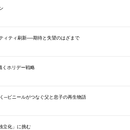
ン
ティティ刷新──期待と失望のはざまで
再生を描くホリデー戦略
描く─ビニールがつなぐ父と息子の再生物語
独立化」に挑む