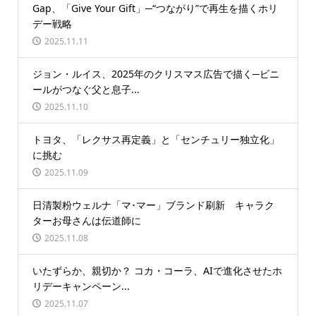
Gap、「Give Your Gift」─“つながり”で再生を描くホリ
デー戦略
2025.11.11
ジョン・ルイス、2025年のクリスマス広告で描く─ビニ
ールがつなぐ父と息子...
2025.11.10
トヨタ、「レクサス再定義」と「センチュリー独立化」
に挑む
2025.11.09
日清製粉ウェルナ「マ･マー」ブランド刷新 キャラク
ターお母さんは伝道師に
2025.11.08
いたずらか、親切か？ コカ・コーラ、AIで進化させたホ
リデーキャンペーン...
2025.11.07