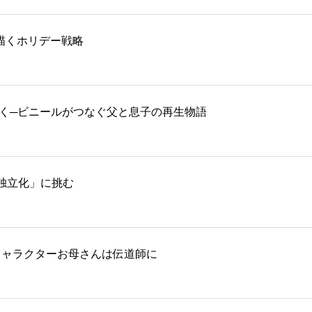
再生を描くホリデー戦略
描く─ビニールがつなぐ父と息子の再生物語
独立化」に挑む
キャラクターお母さんは伝道師に