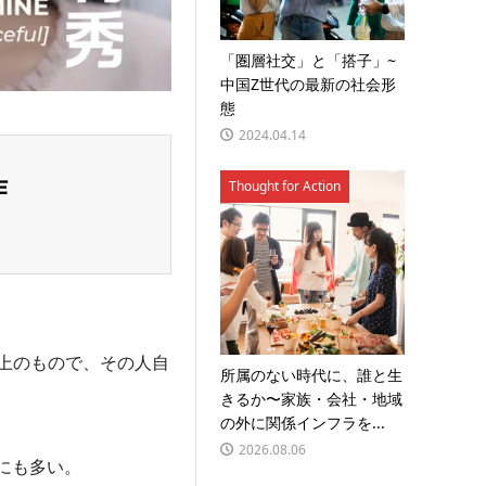
「圏層社交」と「搭子」~
中国Z世代の最新の社会形
態
2024.04.14
作
Thought for Action
上のもので、その人自
所属のない時代に、誰と生
きるか〜家族・会社・地域
の外に関係インフラを...
2026.08.06
にも多い。