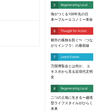
5
Regenerating Local
海がつくる100年先の日
本〜ブルーエコノミー革命
6
Thought for Action
都市の孤独を防ぐ〜〈つな
がりインフラ〉の最前線
7
Latest Events
万国博覧会とは何か、 エ
キスポから見る近現代文明
史
8
Regenerating Local
二つの土地に生きる〜越境
型ライフスタイルがひらく
未来