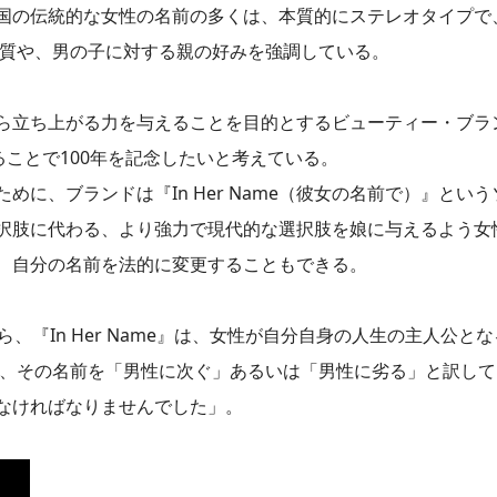
国の伝統的な女性の名前の多くは、本質的にステレオタイプで
的資質や、男の子に対する親の好みを強調している。
ら立ち上がる力を与えることを目的とするビューティー・ブラ
ることで100年を記念したいと考えている。
に、ブランドは『In Her Name（彼女の名前で）』とい
択肢に代わる、より強力で現代的な選択肢を娘に与えるよう女
、自分の名前を法的に変更することもできる。
、『In Her Name』は、女性が自分自身の人生の主人公と
nは、その名前を「男性に次ぐ」あるいは「男性に劣る」と訳し
なければなりませんでした」。