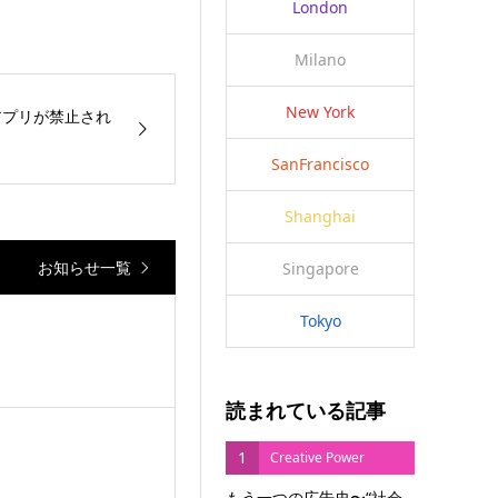
London
Milano
New York
アプリが禁止され
SanFrancisco
Shanghai
お知らせ一覧
Singapore
Tokyo
読まれている記事
1
Creative Power
もう一つの広告史〜“社会