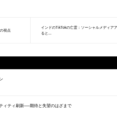
インドのTikTokの亡霊：ソーシャルメディア
つの視点
ると...
ン
ティティ刷新──期待と失望のはざまで