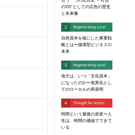
のOS”としての広告の歴史
と未来像
2
Regenerating Local
自然資本を核にした事業戦
略とは〜循環型ビジネスの
未来
3
Regenerating Local
地方は、いつ「文化資本」
になったのか〜差異化とし
てのローカルの再発明
4
Thought for Action
時間という最後の資産〜人
生は、時間の価値でできて
いる