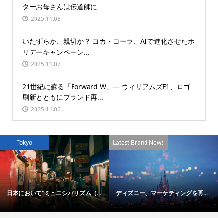
ターお母さんは伝道師に
2025.11.08
いたずらか、親切か？ コカ・コーラ、AIで進化させたホ
リデーキャンペーン...
2025.11.07
21世紀に蘇る「Forward W」― ウィリアムズF1、ロゴ
刷新とともにブランド再...
2025.11.06
Tokyo
Latest Brand News
日本において“ミュニシパリズム（...
ディズニー、マーケティングを再...