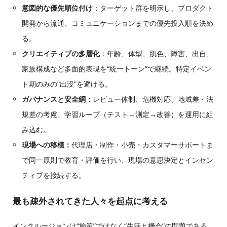
意図的な優先順位付け
：ターゲット群を明示し、プロダクト
開発から流通、コミュニケーションまでの優先投入順を決め
る。
クリエイティブの多層化
：年齢、体型、肌色、障害、出自、
家族構成など多面的表現を“統一トーン”で継続。特定イベン
ト期のみの“出没”を避ける。
ガバナンスと安全網：
レビュー体制、危機対応、地域差・法
規差の考慮、学習ループ（テスト→測定→改善）を運用に組
み込む。
現場への移植：
代理店・制作・小売・カスタマーサポートま
で同一原則で教育・評価を行い、現場の意思決定とインセン
ティブを接続する。
最も疎外されてきた人々を起点に考える
インクルージョンは“施策”ではなく“生活と機会”の問題である。