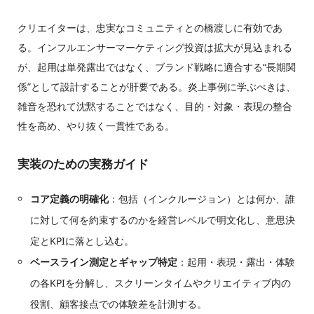
クリエイターは、忠実なコミュニティとの橋渡しに有効であ
る。インフルエンサーマーケティング投資は拡大が見込まれる
が、起用は単発露出ではなく、ブランド戦略に適合する“長期関
係”として設計することが肝要である。炎上事例に学ぶべきは、
雑音を恐れて沈黙することではなく、目的・対象・表現の整合
性を高め、やり抜く一貫性である。
実装のための実務ガイド
コア定義の明確化
：包括（インクルージョン）とは何か、誰
に対して何を約束するのかを経営レベルで明文化し、意思決
定とKPIに落とし込む。
ベースライン測定とギャップ特定
：起用・表現・露出・体験
の各KPIを分解し、スクリーンタイムやクリエイティブ内の
役割、顧客接点での体験差を計測する。