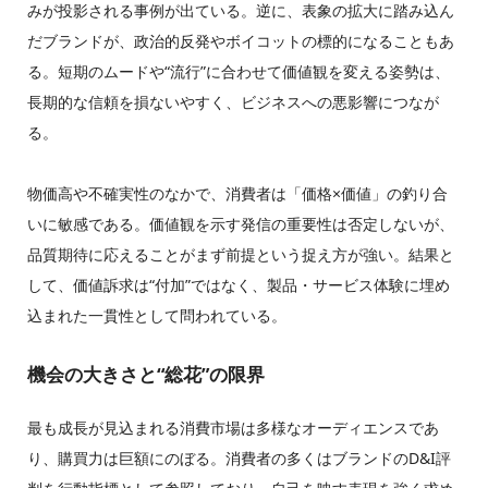
みが投影される事例が出ている。逆に、表象の拡大に踏み込ん
だブランドが、政治的反発やボイコットの標的になることもあ
る。短期のムードや“流行”に合わせて価値観を変える姿勢は、
長期的な信頼を損ないやすく、ビジネスへの悪影響につなが
る。
物価高や不確実性のなかで、消費者は「価格×価値」の釣り合
いに敏感である。価値観を示す発信の重要性は否定しないが、
品質期待に応えることがまず前提という捉え方が強い。結果と
して、価値訴求は“付加”ではなく、製品・サービス体験に埋め
込まれた一貫性として問われている。
機会の大きさと“総花”の限界
最も成長が見込まれる消費市場は多様なオーディエンスであ
り、購買力は巨額にのぼる。消費者の多くはブランドのD&I評