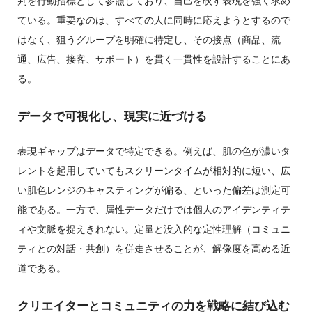
判を行動指標として参照しており、自己を映す表現を強く求め
ている。重要なのは、すべての人に同時に応えようとするので
はなく、狙うグループを明確に特定し、その接点（商品、流
通、広告、接客、サポート）を貫く一貫性を設計することにあ
る。
データで可視化し、現実に近づける
表現ギャップはデータで特定できる。例えば、肌の色が濃いタ
レントを起用していてもスクリーンタイムが相対的に短い、広
い肌色レンジのキャスティングが偏る、といった偏差は測定可
能である。一方で、属性データだけでは個人のアイデンティテ
ィや文脈を捉えきれない。定量と没入的な定性理解（コミュニ
ティとの対話・共創）を併走させることが、解像度を高める近
道である。
クリエイターとコミュニティの力を戦略に結び込む