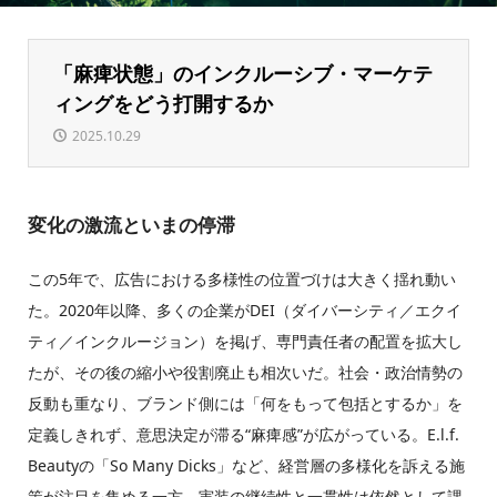
「麻痺状態」のインクルーシブ・マーケテ
ィングをどう打開するか
2025.10.29
変化の激流といまの停滞
この5年で、広告における多様性の位置づけは大きく揺れ動い
た。2020年以降、多くの企業がDEI（ダイバーシティ／エクイ
ティ／インクルージョン）を掲げ、専門責任者の配置を拡大し
たが、その後の縮小や役割廃止も相次いだ。社会・政治情勢の
反動も重なり、ブランド側には「何をもって包括とするか」を
定義しきれず、意思決定が滞る“麻痺感”が広がっている。E.l.f.
Beautyの「So Many Dicks」など、経営層の多様化を訴える施
策が注目を集める一方、実装の継続性と一貫性は依然として課