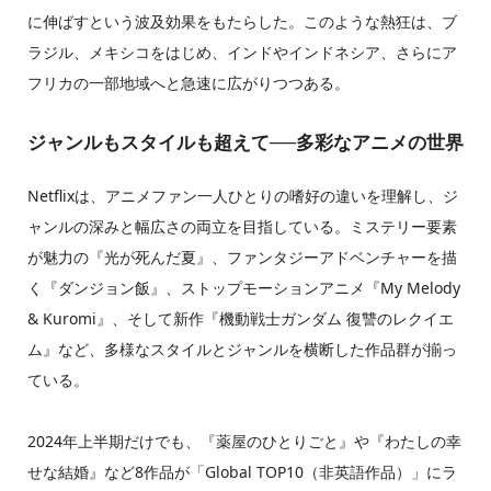
に伸ばすという波及効果をもたらした。このような熱狂は、ブ
ラジル、メキシコをはじめ、インドやインドネシア、さらにア
フリカの一部地域へと急速に広がりつつある。
ジャンルもスタイルも超えて──多彩なアニメの世界
Netflixは、アニメファン一人ひとりの嗜好の違いを理解し、ジ
ャンルの深みと幅広さの両立を目指している。ミステリー要素
が魅力の『光が死んだ夏』、ファンタジーアドベンチャーを描
く『ダンジョン飯』、ストップモーションアニメ『My Melody
& Kuromi』、そして新作『機動戦士ガンダム 復讐のレクイエ
ム』など、多様なスタイルとジャンルを横断した作品群が揃っ
ている。
2024年上半期だけでも、『薬屋のひとりごと』や『わたしの幸
せな結婚』など8作品が「Global TOP10（非英語作品）」にラ