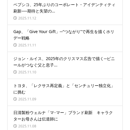
ペプシコ、25年ぶりのコーポレート・アイデンティティ
刷新──期待と失望の...
2025.11.12
Gap、「Give Your Gift」─“つながり”で再生を描くホリ
デー戦略
2025.11.11
ジョン・ルイス、2025年のクリスマス広告で描く─ビニ
ールがつなぐ父と息子...
2025.11.10
トヨタ、「レクサス再定義」と「センチュリー独立化」
に挑む
2025.11.09
日清製粉ウェルナ「マ･マー」ブランド刷新 キャラク
ターお母さんは伝道師に
2025.11.08