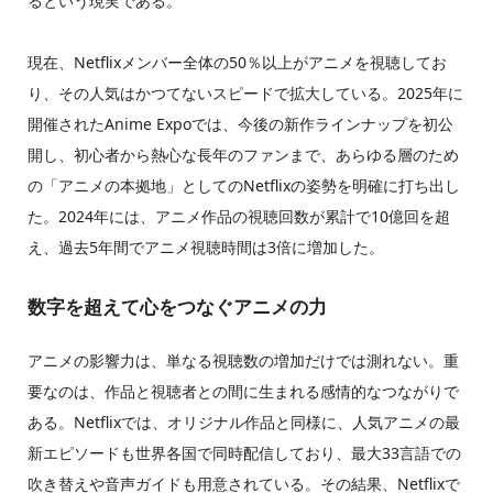
るという現実である。
現在、Netflixメンバー全体の50％以上がアニメを視聴してお
り、その人気はかつてないスピードで拡大している。2025年に
開催されたAnime Expoでは、今後の新作ラインナップを初公
開し、初心者から熱心な長年のファンまで、あらゆる層のため
の「アニメの本拠地」としてのNetflixの姿勢を明確に打ち出し
た。2024年には、アニメ作品の視聴回数が累計で10億回を超
え、過去5年間でアニメ視聴時間は3倍に増加した。
数字を超えて心をつなぐアニメの力
アニメの影響力は、単なる視聴数の増加だけでは測れない。重
要なのは、作品と視聴者との間に生まれる感情的なつながりで
ある。Netflixでは、オリジナル作品と同様に、人気アニメの最
新エピソードも世界各国で同時配信しており、最大33言語での
吹き替えや音声ガイドも用意されている。その結果、Netflixで