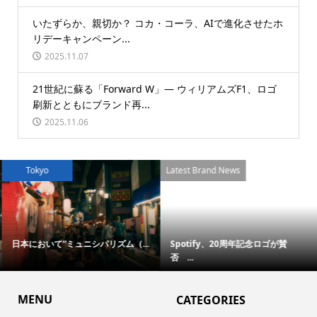
いたずらか、親切か？ コカ・コーラ、AIで進化させたホ
リデーキャンペーン...
2025.11.07
21世紀に蘇る「Forward W」― ウィリアムズF1、ロゴ
刷新とともにブランド再...
2025.11.06
Tokyo
Latest Brand News
日本において“ミュニシパリズム（...
Spotify、20周年記念ロゴが賛
否 ...
MENU
CATEGORIES