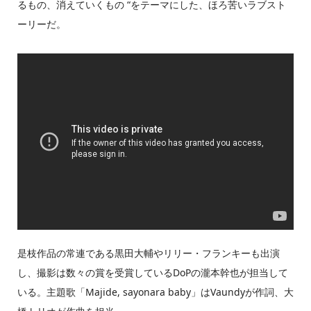
るもの、消えていくもの “をテーマにした、ほろ苦いラブスト
ーリーだ。
是枝作品の常連である黒田大輔やリリー・フランキーも出演
し、撮影は数々の賞を受賞しているDoPの瀧本幹也が担当して
いる。主題歌「Majide, sayonara baby」はVaundyが作詞、大