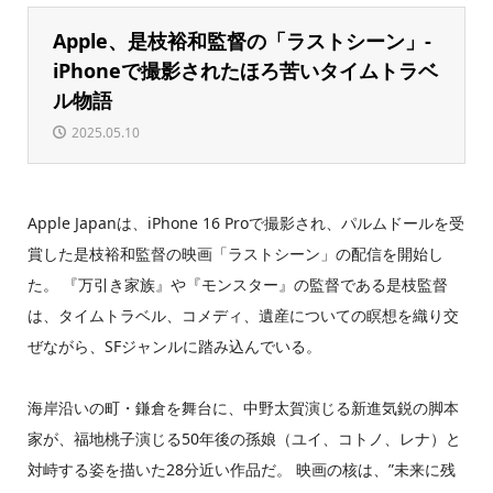
Apple、是枝裕和監督の「ラストシーン」-
iPhoneで撮影されたほろ苦いタイムトラベ
ル物語
2025.05.10
Apple Japanは、iPhone 16 Proで撮影され、パルムドールを受
賞した是枝裕和監督の映画「ラストシーン」の配信を開始し
た。 『万引き家族』や『モンスター』の監督である是枝監督
は、タイムトラベル、コメディ、遺産についての瞑想を織り交
ぜながら、SFジャンルに踏み込んでいる。
海岸沿いの町・鎌倉を舞台に、中野太賀演じる新進気鋭の脚本
家が、福地桃子演じる50年後の孫娘（ユイ、コトノ、レナ）と
対峙する姿を描いた28分近い作品だ。 映画の核は、”未来に残