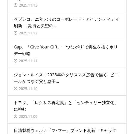
2025.11.13
ペプシコ、25年ぶりのコーポレート・アイデンティティ
刷新──期待と失望の...
2025.11.12
Gap、「Give Your Gift」─“つながり”で再生を描くホリ
デー戦略
2025.11.11
ジョン・ルイス、2025年のクリスマス広告で描く─ビニ
ールがつなぐ父と息子...
2025.11.10
トヨタ、「レクサス再定義」と「センチュリー独立化」
に挑む
2025.11.09
日清製粉ウェルナ「マ･マー」ブランド刷新 キャラク