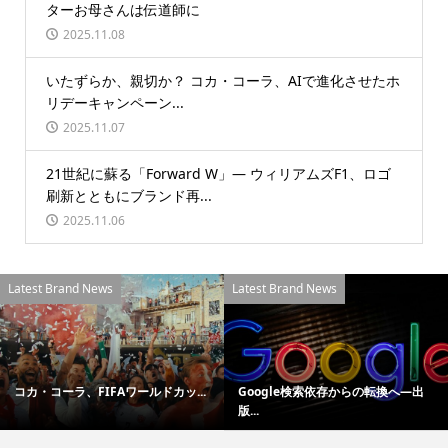
ターお母さんは伝道師に
2025.11.08
いたずらか、親切か？ コカ・コーラ、AIで進化させたホ
リデーキャンペーン...
2025.11.07
21世紀に蘇る「Forward W」― ウィリアムズF1、ロゴ
刷新とともにブランド再...
2025.11.06
Latest Brand News
Latest Brand News
コカ・コーラ、FIFAワールドカッ...
Google検索依存からの転換へ―出
版...