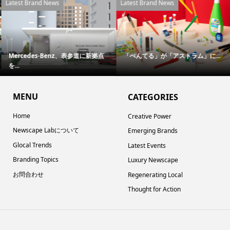
Latest Brand News
Latest Brand News
Mercedes-Benz、表参道に新拠点
「ぺんてる」が「アストラム」に...
を...
MENU
CATEGORIES
Home
Creative Power
Newscape Labについて
Emerging Brands
Glocal Trends
Latest Events
Branding Topics
Luxury Newscape
お問合わせ
Regenerating Local
Thought for Action