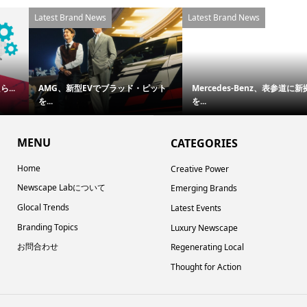
Latest Brand News
Latest Brand News
AMG、新型EVでブラッド・ピット
Mercedes-Benz、表参道に新拠点
を...
を...
MENU
CATEGORIES
Home
Creative Power
Newscape Labについて
Emerging Brands
Glocal Trends
Latest Events
Branding Topics
Luxury Newscape
お問合わせ
Regenerating Local
Thought for Action