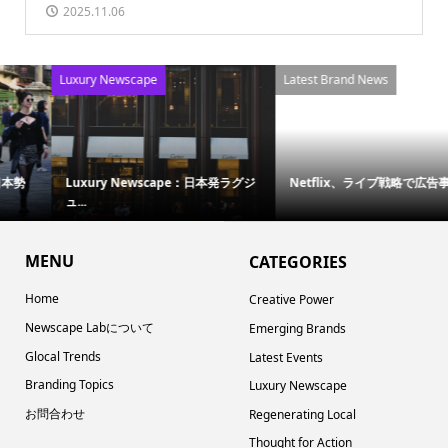
2025.11.06
Luxury Newscape
Latest Brand News
Luxury Newscape：日本発ラグジ
Netflix、ライブ戦略で広告事業を...
ュ...
MENU
CATEGORIES
Home
Creative Power
Newscape Labについて
Emerging Brands
Glocal Trends
Latest Events
Branding Topics
Luxury Newscape
お問合わせ
Regenerating Local
Thought for Action