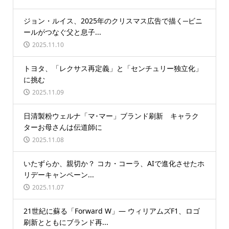
ジョン・ルイス、2025年のクリスマス広告で描く─ビニ
ールがつなぐ父と息子...
2025.11.10
トヨタ、「レクサス再定義」と「センチュリー独立化」
に挑む
2025.11.09
日清製粉ウェルナ「マ･マー」ブランド刷新 キャラク
ターお母さんは伝道師に
2025.11.08
いたずらか、親切か？ コカ・コーラ、AIで進化させたホ
リデーキャンペーン...
2025.11.07
21世紀に蘇る「Forward W」― ウィリアムズF1、ロゴ
刷新とともにブランド再...