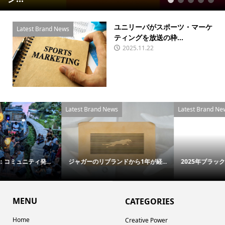
1
2
3
4
5
ユニリーバがスポーツ・マーケ
Latest Brand News
ティングを放送の枠...
2025.11.22
Latest Brand News
Latest Brand News
..
ジャガーのリブランドから1年が経...
2025年ブラックフライデーの勝者.
MENU
CATEGORIES
Home
Creative Power