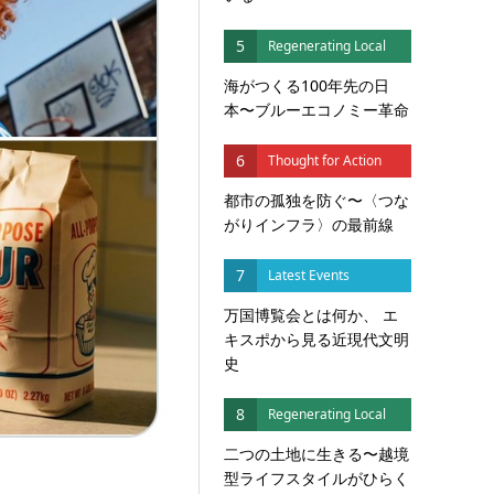
5
Regenerating Local
海がつくる100年先の日
本〜ブルーエコノミー革命
6
Thought for Action
都市の孤独を防ぐ〜〈つな
がりインフラ〉の最前線
7
Latest Events
万国博覧会とは何か、 エ
キスポから見る近現代文明
史
8
Regenerating Local
二つの土地に生きる〜越境
型ライフスタイルがひらく