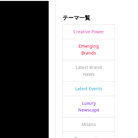
テーマ一覧
Creative Power
Emerging
Brands
Latest Brand
News
Latest Events
Luxury
Newscape
Milano