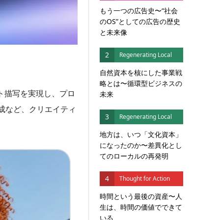
もう一つの広告史〜“社会
のOS”としての広告の歴史
と未来像
2
Regenerating Local
自然資本を核にした事業戦
略とは〜循環型ビジネスの
スト描写を実現し、プロ
未来
成など、クリエイティ
3
Regenerating Local
地方は、いつ「文化資本」
になったのか〜差異化とし
てのローカルの再発明
4
Thought for Action
時間という最後の資産〜人
生は、時間の価値でできて
いる