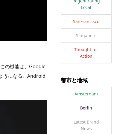
Regenerating
Local
SanFrancisco
Singapore
Thought for
Action
の機能は、Google
になる。Android
都市と地域
Amsterdam
Berlin
Latest Brand
News