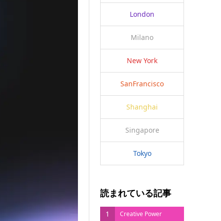
London
Milano
New York
SanFrancisco
Shanghai
Singapore
Tokyo
読まれている記事
1
Creative Power