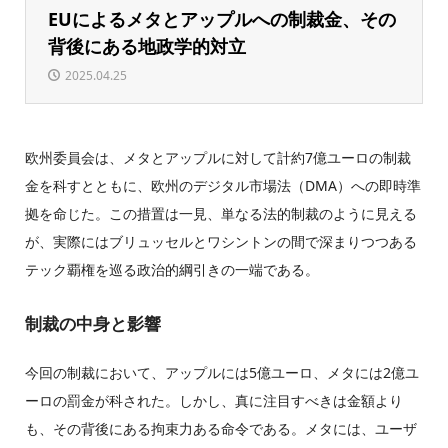
EUによるメタとアップルへの制裁金、その
背後にある地政学的対立
2025.04.25
欧州委員会は、メタとアップルに対して計約7億ユーロの制裁
金を科すとともに、欧州のデジタル市場法（DMA）への即時準
拠を命じた。この措置は一見、単なる法的制裁のように見える
が、実際にはブリュッセルとワシントンの間で深まりつつある
テック覇権を巡る政治的綱引きの一端である。
制裁の中身と影響
今回の制裁において、アップルには5億ユーロ、メタには2億ユ
ーロの罰金が科された。しかし、真に注目すべきは金額より
も、その背後にある拘束力ある命令である。メタには、ユーザ