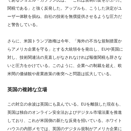
関税である」と強く反発した。アップルも、こうした決定がユ
ーザー体験を損ね、自社の技術を無償提供させるような圧力だ
と警告している。
さらに、米国トランプ政権は今年、「海外の不当な規制措置か
らアメリカ企業を守る」とする大統領令を発出し、EUや英国に
対し、技術関連法の見直しがなされなければ報復関税も辞さな
いと圧力をかけている。このように、企業への制裁を超え、欧
米間の価値観や産業政策の衝突へと問題は拡大している。
英国の複雑な立場
この対立の余波は英国にも及んでいる。EUを離脱した現在も、
英国は独自のオンライン安全法およびデジタル市場法案を推進
しており、これが米国側の新たな反発を招いている。ホワイト
ハウスの内部メモでは、英国のデジタル規制がアメリカ企業に