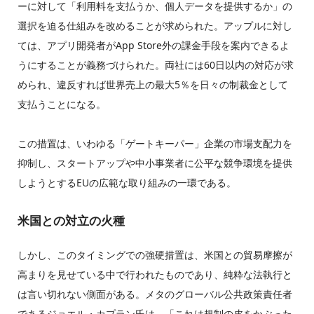
ーに対して「利用料を支払うか、個人データを提供するか」の
選択を迫る仕組みを改めることが求められた。アップルに対し
ては、アプリ開発者がApp Store外の課金手段を案内できるよ
うにすることが義務づけられた。両社には60日以内の対応が求
められ、違反すれば世界売上の最大5％を日々の制裁金として
支払うことになる。
この措置は、いわゆる「ゲートキーパー」企業の市場支配力を
抑制し、スタートアップや中小事業者に公平な競争環境を提供
しようとするEUの広範な取り組みの一環である。
米国との対立の火種
しかし、このタイミングでの強硬措置は、米国との貿易摩擦が
高まりを見せている中で行われたものであり、純粋な法執行と
は言い切れない側面がある。メタのグローバル公共政策責任者
であるジョエル・カプラン氏は、「これは規制の皮をかぶった