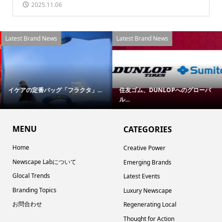
2025.11.06
Latest Brand News
Latest Brand News
イケアの定番バッグ「フラクタ」...
住友ゴム、DUNLOPへのグローバ
ル...
MENU
CATEGORIES
Home
Creative Power
Newscape Labについて
Emerging Brands
Glocal Trends
Latest Events
Branding Topics
Luxury Newscape
お問合わせ
Regenerating Local
Thought for Action