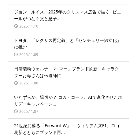
ジョン・ルイス、2025年のクリスマス広告で描く─ビニ
ールがつなぐ父と息子...
2025.11.10
トヨタ、「レクサス再定義」と「センチュリー独立化」
に挑む
2025.11.09
日清製粉ウェルナ「マ･マー」ブランド刷新 キャラク
ターお母さんは伝道師に
2025.11.08
いたずらか、親切か？ コカ・コーラ、AIで進化させたホ
リデーキャンペーン...
2025.11.07
21世紀に蘇る「Forward W」― ウィリアムズF1、ロゴ
刷新とともにブランド再...