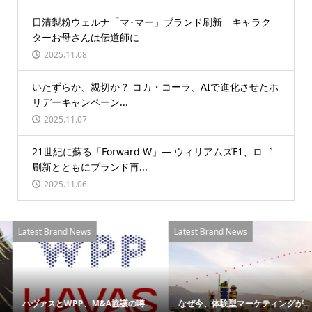
日清製粉ウェルナ「マ･マー」ブランド刷新 キャラク
ターお母さんは伝道師に
2025.11.08
いたずらか、親切か？ コカ・コーラ、AIで進化させたホ
リデーキャンペーン...
2025.11.07
21世紀に蘇る「Forward W」― ウィリアムズF1、ロゴ
刷新とともにブランド再...
2025.11.06
Latest Brand News
Latest Brand News
ハヴァスとWPP、M&A協議の噂...
なぜ今、体験型マーケティングが...