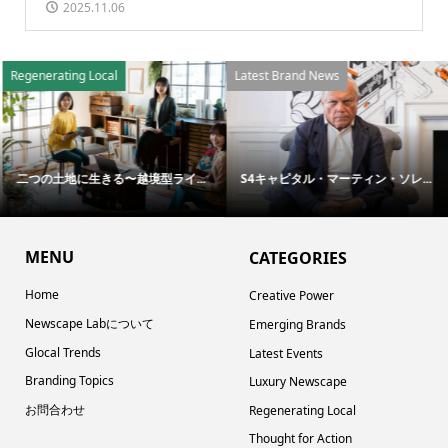
2025.11.06
Regenerating Local
Latest Brand News
二つの土地に生きる〜越境型ライ...
S4キャピタル・マーティン・ソレ...
MENU
CATEGORIES
Home
Creative Power
Newscape Labについて
Emerging Brands
Glocal Trends
Latest Events
Branding Topics
Luxury Newscape
お問合わせ
Regenerating Local
Thought for Action