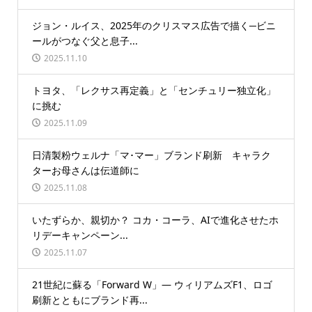
ジョン・ルイス、2025年のクリスマス広告で描く─ビニ
ールがつなぐ父と息子...
2025.11.10
トヨタ、「レクサス再定義」と「センチュリー独立化」
に挑む
2025.11.09
日清製粉ウェルナ「マ･マー」ブランド刷新 キャラク
ターお母さんは伝道師に
2025.11.08
いたずらか、親切か？ コカ・コーラ、AIで進化させたホ
リデーキャンペーン...
2025.11.07
21世紀に蘇る「Forward W」― ウィリアムズF1、ロゴ
刷新とともにブランド再...