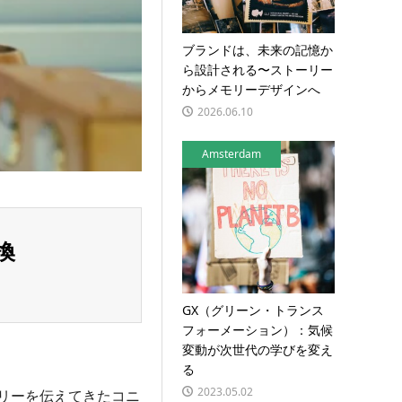
ブランドは、未来の記憶か
ら設計される〜ストーリー
からメモリーデザインへ
2026.06.10
Amsterdam
換
GX（グリーン・トランス
フォーメーション）：気候
変動が次世代の学びを変え
る
2023.05.02
ストーリーを伝えてきたコニ