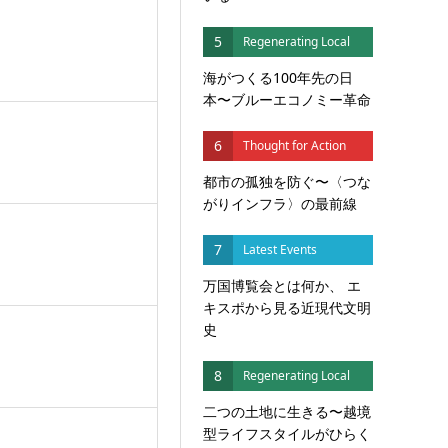
5
Regenerating Local
海がつくる100年先の日
本〜ブルーエコノミー革命
6
Thought for Action
都市の孤独を防ぐ〜〈つな
がりインフラ〉の最前線
7
Latest Events
万国博覧会とは何か、 エ
キスポから見る近現代文明
史
8
Regenerating Local
二つの土地に生きる〜越境
型ライフスタイルがひらく