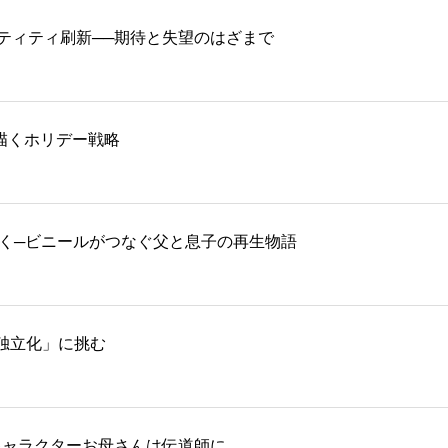
ティティ刷新──期待と失望のはざまで
再生を描くホリデー戦略
描く─ビニールがつなぐ父と息子の再生物語
独立化」に挑む
キャラクターお母さんは伝道師に