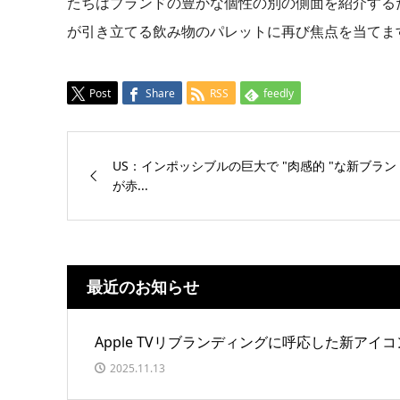
たちはブランドの豊かな個性の別の側面を紹介する
が引き立てる飲み物のパレットに再び焦点を当てま
Post
Share
RSS
feedly
US：インポッシブルの巨大で "肉感的 "な新ブラ
が赤...
最近のお知らせ
Apple TVリブランディングに呼応した新アイコ
2025.11.13