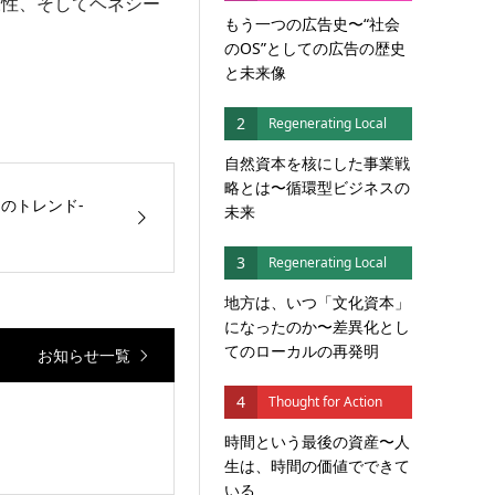
様性、そしてヘネシー
もう一つの広告史〜“社会
のOS”としての広告の歴史
と未来像
2
Regenerating Local
自然資本を核にした事業戦
略とは〜循環型ビジネスの
つのトレンド-
未来
3
Regenerating Local
地方は、いつ「文化資本」
になったのか〜差異化とし
てのローカルの再発明
お知らせ一覧
4
Thought for Action
時間という最後の資産〜人
生は、時間の価値でできて
いる