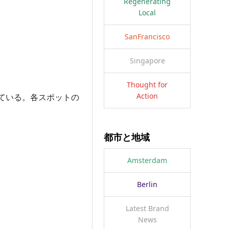
Regenerating
Local
SanFrancisco
Singapore
Thought for
Action
ている。各スポットの
都市と地域
Amsterdam
Berlin
Latest Brand
News