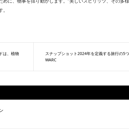
ために、物事を揺り動かします。”美しいスピリッツ、その多
す。
ンドは、植物
スナップショット2024年を定義する旅行の5
WARC
ン