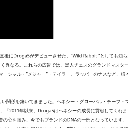
にDroga5がデビューさせた、”Wild Rabbit “としても
ttle “とは大きく異なる。これらの広告では、黒人チェスのグランドマ
マーシャル・”メジャー”・テイラー、ラッパーのナスなど、様
晴らしい関係を築いてきました。ヘネシー・グローバル・チーフ・
し、「2011年以来、Droga5はヘネシーの成長に貢献してくれ
の心を掴み、今でもブランドのDNAの一部となっています。し