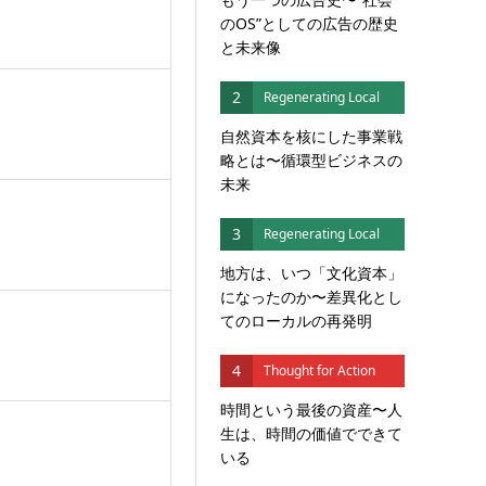
のOS”としての広告の歴史
と未来像
2
Regenerating Local
自然資本を核にした事業戦
略とは〜循環型ビジネスの
未来
3
Regenerating Local
地方は、いつ「文化資本」
になったのか〜差異化とし
てのローカルの再発明
4
Thought for Action
時間という最後の資産〜人
生は、時間の価値でできて
いる