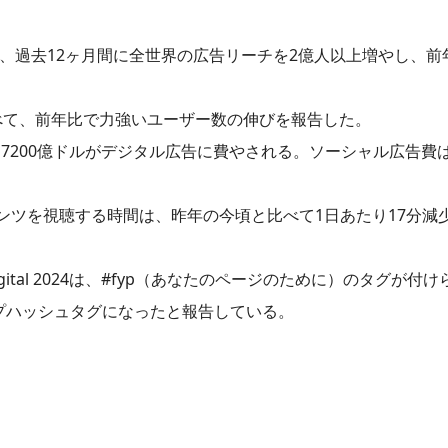
、過去12ヶ月間に全世界の広告リーチを2億人以上増やし、前年
erestはすべて、前年比で力強いユーザー数の伸びを報告した。
7200億ドルがデジタル広告に費やされる。ソーシャル広告費は9.
ンツを視聴する時間は、昨年の今頃と比べて1日あたり17分減
ital 2024は、#fyp（あなたのページのために）のタグが付けら
プハッシュタグになったと報告している。