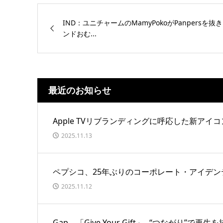
IND：ユニチャームのMamyPokoがPanpersを抜
ンドおむ...
最近のお知らせ
Apple TVリブランディングに呼応した新アイコ
2025.11.13
ペプシコ、25年ぶりのコーポレート・アイデン
2025.11.12
Gap、「Give Your Gift」─“つながり”で