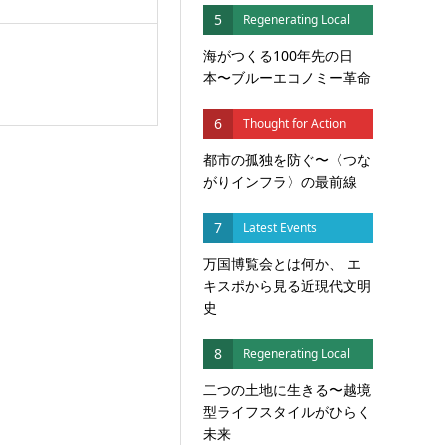
5
Regenerating Local
海がつくる100年先の日
本〜ブルーエコノミー革命
6
Thought for Action
都市の孤独を防ぐ〜〈つな
がりインフラ〉の最前線
7
Latest Events
万国博覧会とは何か、 エ
キスポから見る近現代文明
史
8
Regenerating Local
二つの土地に生きる〜越境
型ライフスタイルがひらく
未来