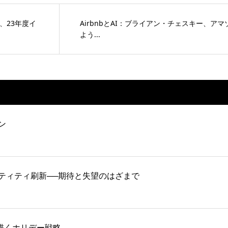
き、23年度イ
AirbnbとAI：ブライアン・チェスキー、ア
よう...
ン
ティティ刷新──期待と失望のはざまで
再生を描くホリデー戦略