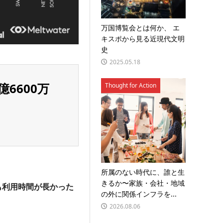
万国博覧会とは何か、 エ
キスポから見る近現代文明
史
2025.05.18
6600万
Thought for Action
所属のない時代に、誰と生
きるか〜家族・会社・地域
も利用時間が長かった
の外に関係インフラを...
2026.08.06