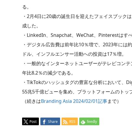
る。
・2月4日に20歳の誕生日を迎えたフェイスブックは
成した。
・LinkedIn、Snapchat、WeChat、Pint
・デジタル広告費は前年比10％増で、2023年には約
ドル、インフルエンサー活動への投資は17％増。
・一般的なインターネットユーザーがテレビコンテ
年比8.2％の減少である。
・TikTokのハッシュタグの豊富な分析において、Dig
55兆5千億ビューを集め、プラットフォームのトッ
（続きは
Branding Asia 2024/02/01記事
まで）
Post
Share
RSS
feedly