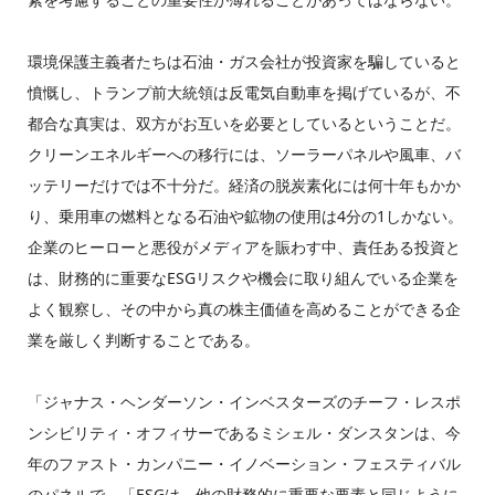
環境保護主義者たちは石油・ガス会社が投資家を騙していると
憤慨し、トランプ前大統領は反電気自動車を掲げているが、不
都合な真実は、双方がお互いを必要としているということだ。
クリーンエネルギーへの移行には、ソーラーパネルや風車、バ
ッテリーだけでは不十分だ。経済の脱炭素化には何十年もかか
り、乗用車の燃料となる石油や鉱物の使用は4分の1しかない。
企業のヒーローと悪役がメディアを賑わす中、責任ある投資と
は、財務的に重要なESGリスクや機会に取り組んでいる企業を
よく観察し、その中から真の株主価値を高めることができる企
業を厳しく判断することである。
「ジャナス・ヘンダーソン・インベスターズのチーフ・レスポ
ンシビリティ・オフィサーであるミシェル・ダンスタンは、今
年のファスト・カンパニー・イノベーション・フェスティバル
のパネルで、「ESGは、他の財務的に重要な要素と同じように