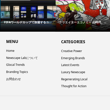
FIFAワールドカップで加速するユ...
クリエイターエコノミー の時代、...
MENU
CATEGORIES
Home
Creative Power
Newscape Labについて
Emerging Brands
Glocal Trends
Latest Events
Branding Topics
Luxury Newscape
お問合わせ
Regenerating Local
Thought for Action