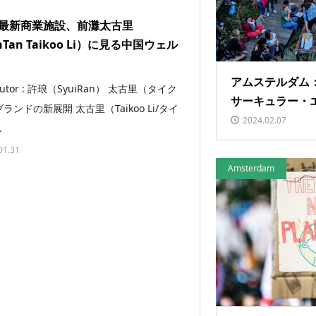
最新商業施設、前灘太古里
nTan Taikoo Li）に見る中国ウェル
アムステルダム
ibutor : 許琅（SyuiRan） 太古里（タイク
サーキュラー・
ランドの新展開 太古里（Taikoo Li/タイ
2024.02.07
.
01.31
Amsterdam