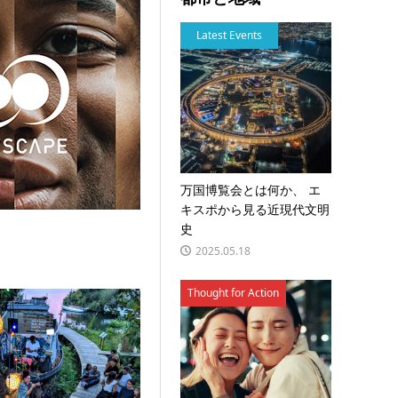
Latest Events
万国博覧会とは何か、 エ
キスポから見る近現代文明
史
2025.05.18
Thought for Action
V戦略を加速 4つの広告会社と連携しキャンペーンを