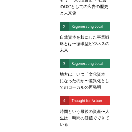
のOS”としての広告の歴史
と未来像
2
Regenerating Local
自然資本を核にした事業戦
略とは〜循環型ビジネスの
未来
3
Regenerating Local
地方は、いつ「文化資本」
になったのか〜差異化とし
てのローカルの再発明
4
Thought for Action
時間という最後の資産〜人
生は、時間の価値でできて
いる