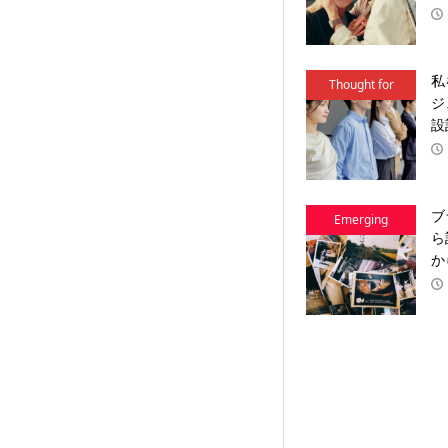
私
Thought for
ジ
Action
設
ブ
Emerging
ら
Brands
か