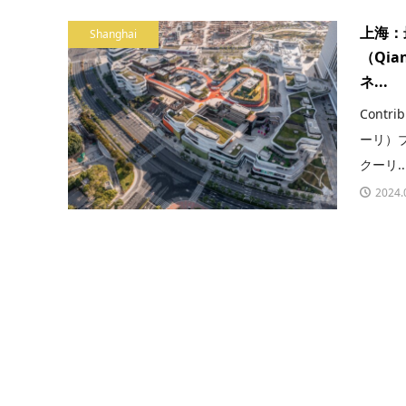
上海：
Shanghai
（Qia
ネ...
Contr
ーリ）ブ
クーリ..
2024.