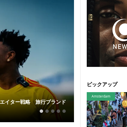
Latest Brand News
ピックアップ
Amsterdam
エイター戦略 旅行ブランド
トヨタが米国でE
展開
1
2
3
4
5