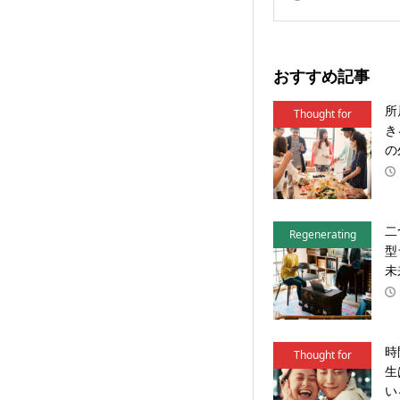
おすすめ記事
所
Thought for
き
Action
の
二
Regenerating
型
Local
未
時
Thought for
生
Action
い