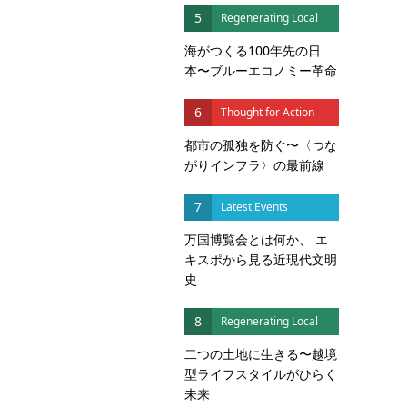
5
Regenerating Local
海がつくる100年先の日
本〜ブルーエコノミー革命
6
Thought for Action
都市の孤独を防ぐ〜〈つな
がりインフラ〉の最前線
7
Latest Events
万国博覧会とは何か、 エ
キスポから見る近現代文明
史
8
Regenerating Local
二つの土地に生きる〜越境
型ライフスタイルがひらく
未来