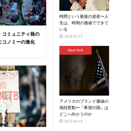
時間という最後の資産〜人
生は、時間の価値でできて
いる
：コミュニティ発の
2026.07.13
エコノミーの進化
New York
アメリカのブランド価値の
地殻変動〜『希望の国』は
どこへ向かうのか
2025.04.14