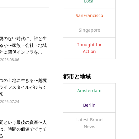
Local
SanFrancisco
Singapore
属のない時代に、誰と生
Thought for
るか〜家族・会社・地域
Action
外に関係インフラを...
2026.08.06
都市と地域
つの土地に生きる〜越境
ライフスタイルがひらく
Amsterdam
来
2026.07.24
Berlin
Latest Brand
間という最後の資産〜人
News
は、時間の価値でできて
る