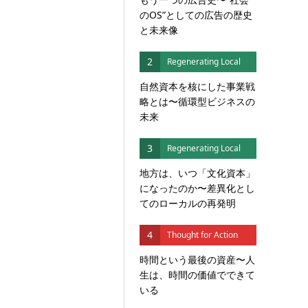
のOS”としての広告の歴史
と未来像
2
Regenerating Local
自然資本を核にした事業戦
略とは〜循環型ビジネスの
未来
3
Regenerating Local
地方は、いつ「文化資本」
になったのか〜差異化とし
てのローカルの再発明
4
Thought for Action
時間という最後の資産〜人
生は、時間の価値でできて
いる