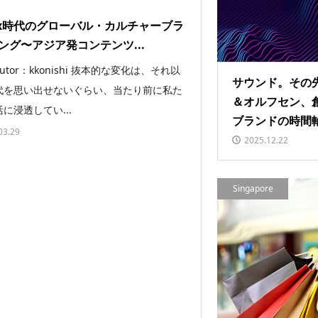
flix時代のグローバル・カルチャーブラ
ング〜アジア発コンテンツ...
ibutor：kkonishi 抜本的な変化は、それ以
サウンド。その先
代を思い出せないぐらい、当たり前に私た
＆オルフセン、創
に浸透してい...
ブランドの時間
03.29
2025.12.22
Singapore