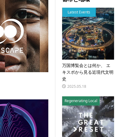
Latest Events
万国博覧会とは何か、 エ
キスポから見る近現代文明
史
2025.05.18
Regenerating Local
ンド・メイソンが挑む「聴こえるチョコレート」ー味