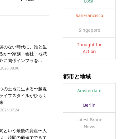
Local
SanFrancisco
Singapore
Thought for
属のない時代に、誰と生
Action
るか〜家族・会社・地域
外に関係インフラを...
2026.08.06
都市と地域
つの土地に生きる〜越境
Amsterdam
ライフスタイルがひらく
来
Berlin
2026.07.24
Latest Brand
News
間という最後の資産〜人
は、時間の価値でできて