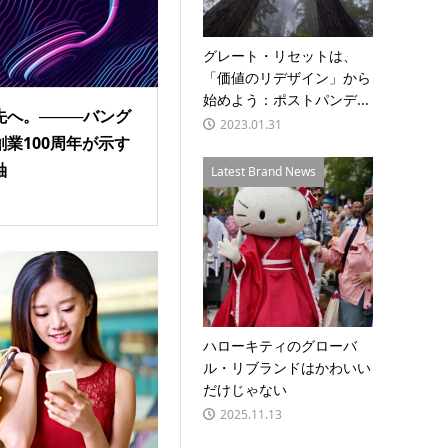
グレート・リセットは、
「価値のリデザイン」から
始めよう：ポストパンデ...
へ。────バング
2023.01.31
業100周年が示す
軸
Latest Brand News
ハローキティのグローバ
ル・リブランドはかわいい
だけじゃない
2025.11.13