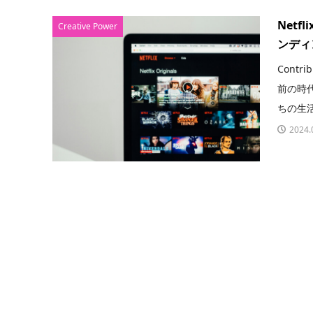
Net
Creative Power
ンディ
Contr
前の時
ちの生活
2024.