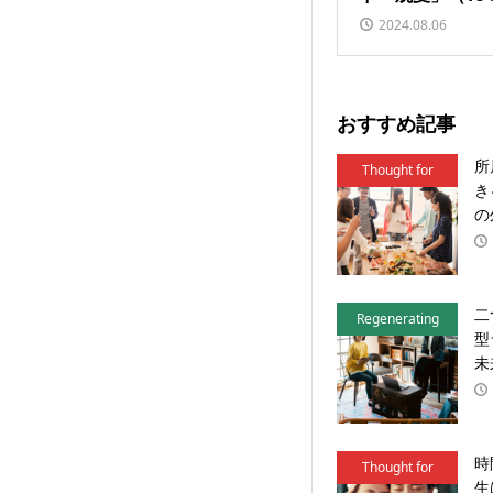
2024.08.06
おすすめ記事
所
Thought for
き
Action
の
二
Regenerating
型
Local
未
時
Thought for
生