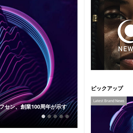
Latest Brand News
ピックアップ
Latest Brand News
フセン、創業100周年が示す
フォートナム・ア
覚と...
1
2
3
4
5