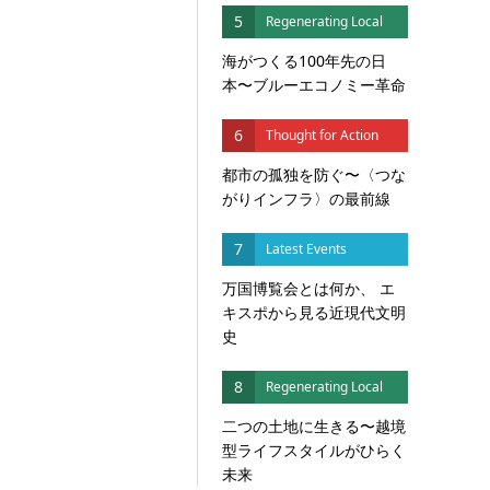
5
Regenerating Local
海がつくる100年先の日
本〜ブルーエコノミー革命
6
Thought for Action
都市の孤独を防ぐ〜〈つな
がりインフラ〉の最前線
7
Latest Events
万国博覧会とは何か、 エ
キスポから見る近現代文明
史
8
Regenerating Local
二つの土地に生きる〜越境
型ライフスタイルがひらく
未来