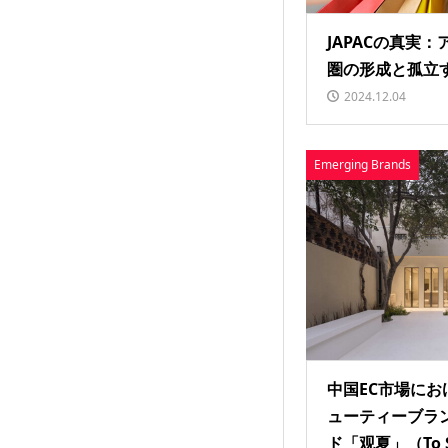
JAPACの真実
圏の形成と孤立
2024.12.04
Emerging Brands
中国EC市場に
ューティーブラ
ド「观夏」（To S