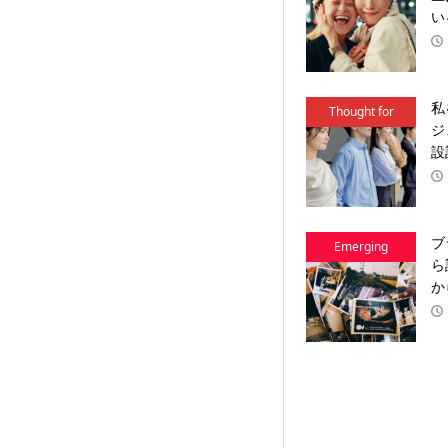
Action
い
私
Thought for
ジ
Action
設
ブ
Emerging
ら
Brands
か