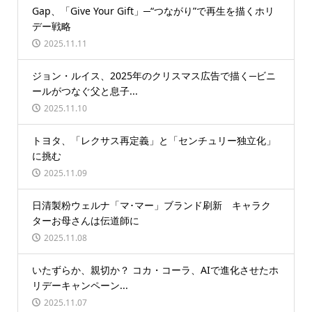
Gap、「Give Your Gift」─“つながり”で再生を描くホリ
デー戦略
2025.11.11
ジョン・ルイス、2025年のクリスマス広告で描く─ビニ
ールがつなぐ父と息子...
2025.11.10
トヨタ、「レクサス再定義」と「センチュリー独立化」
に挑む
2025.11.09
日清製粉ウェルナ「マ･マー」ブランド刷新 キャラク
ターお母さんは伝道師に
2025.11.08
いたずらか、親切か？ コカ・コーラ、AIで進化させたホ
リデーキャンペーン...
2025.11.07