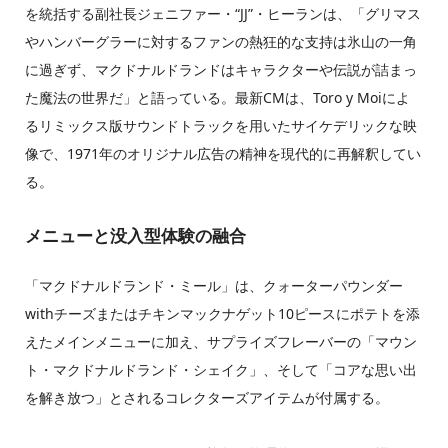
を統括する副社長ジェニファー・“JJ”・ヒーランは、「グリマス
やハンバーグラーに対するファンの熱狂的な支持は氷山の一角
に過ぎず、マクドナルドランドはキャラクターや伝説が詰まっ
た魔法の世界だ」と語っている。最新CMは、Toro y Moiによ
るリミックス版サウンドトラックを用いたサイケデリックな映
像で、1971年のオリジナル広告の精神を現代的に再解釈してい
る。
メニューと没入型体験の融合
「マクドナルドランド・ミール」は、クォーターパウンダー
withチーズまたはチキンマックナゲット10ピースにポテトを添
えたメインメニューに加え、サプライズフレーバーの「マウン
ト・マクドナルドランド・シェイク」、そして「コアな思い出
を解き放つ」とされるコレクターズアイテムが付属する。