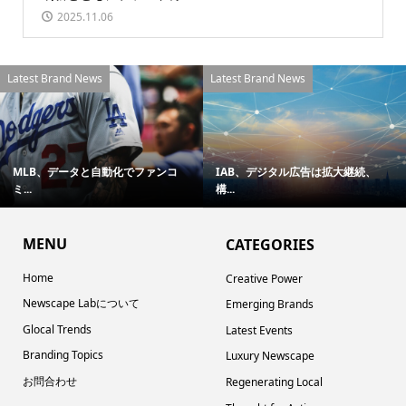
2025.11.06
Latest Brand News
Latest Brand News
MLB、データと自動化でファンコ
IAB、デジタル広告は拡大継続、
ミ...
構...
MENU
CATEGORIES
Home
Creative Power
Newscape Labについて
Emerging Brands
Glocal Trends
Latest Events
Branding Topics
Luxury Newscape
お問合わせ
Regenerating Local