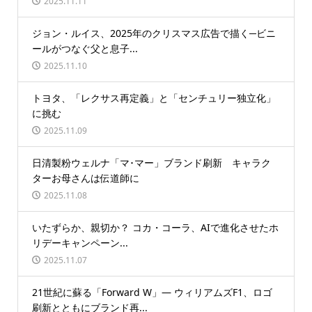
2025.11.11
ジョン・ルイス、2025年のクリスマス広告で描く─ビニ
ールがつなぐ父と息子...
2025.11.10
トヨタ、「レクサス再定義」と「センチュリー独立化」
に挑む
2025.11.09
日清製粉ウェルナ「マ･マー」ブランド刷新 キャラク
ターお母さんは伝道師に
2025.11.08
いたずらか、親切か？ コカ・コーラ、AIで進化させたホ
リデーキャンペーン...
2025.11.07
21世紀に蘇る「Forward W」― ウィリアムズF1、ロゴ
刷新とともにブランド再...