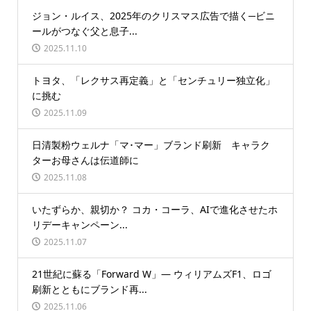
ジョン・ルイス、2025年のクリスマス広告で描く─ビニ
ールがつなぐ父と息子...
2025.11.10
トヨタ、「レクサス再定義」と「センチュリー独立化」
に挑む
2025.11.09
日清製粉ウェルナ「マ･マー」ブランド刷新 キャラク
ターお母さんは伝道師に
2025.11.08
いたずらか、親切か？ コカ・コーラ、AIで進化させたホ
リデーキャンペーン...
2025.11.07
21世紀に蘇る「Forward W」― ウィリアムズF1、ロゴ
刷新とともにブランド再...
2025.11.06