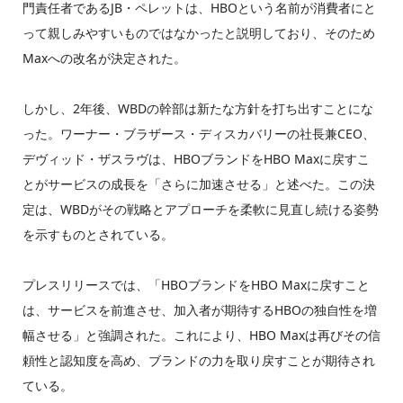
門責任者であるJB・ペレットは、HBOという名前が消費者にと
って親しみやすいものではなかったと説明しており、そのため
Maxへの改名が決定された。
しかし、2年後、WBDの幹部は新たな方針を打ち出すことにな
った。ワーナー・ブラザース・ディスカバリーの社長兼CEO、
デヴィッド・ザスラヴは、HBOブランドをHBO Maxに戻すこ
とがサービスの成長を「さらに加速させる」と述べた。この決
定は、WBDがその戦略とアプローチを柔軟に見直し続ける姿勢
を示すものとされている。
プレスリリースでは、「HBOブランドをHBO Maxに戻すこと
は、サービスを前進させ、加入者が期待するHBOの独自性を増
幅させる」と強調された。これにより、HBO Maxは再びその信
頼性と認知度を高め、ブランドの力を取り戻すことが期待され
ている。