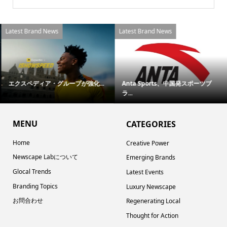
Latest Brand News
Latest Brand News
エクスペディア・グループが強化...
Anta Sports、中国発スポーツブ
ラ...
MENU
CATEGORIES
Home
Creative Power
Newscape Labについて
Emerging Brands
Glocal Trends
Latest Events
Branding Topics
Luxury Newscape
お問合わせ
Regenerating Local
Thought for Action